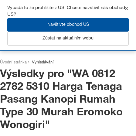
Získejte až 7% slevu – klikněte zde pro více
informací
Vypadá to že prohlížíte z US. Chcete navštívit náš obchod
US?
Navštivte obchod US
Zůstat na aktuálním webu
Přihlásit se
Úvodní stránka
Vyhledávání
Výsledky pro "
WA 0812
2782 5310 Harga Tenaga
Pasang Kanopi Rumah
Type 30 Murah Eromoko
Wonogiri
"