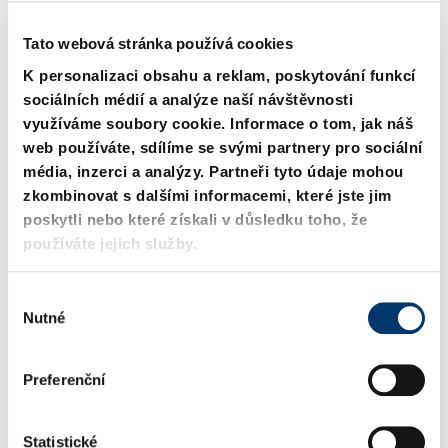
Tato webová stránka používá cookies
K personalizaci obsahu a reklam, poskytování funkcí
sociálních médií a analýze naší návštěvnosti
využíváme soubory cookie. Informace o tom, jak náš
web používáte, sdílíme se svými partnery pro sociální
média, inzerci a analýzy. Partneři tyto údaje mohou
2016.24.008. Shora
2016.24.011. Shora
zkombinovat s dalšími informacemi, které jste jim
zavěšená klínová
zavěšená klínová
poskytli nebo které získali v důsledku toho, že
jednotka FCC-HV
jednotka FCC-HV
používáte jejich služby.
V
Nutné
ý
b
ě
Preferenční
r
s
o
Statistické