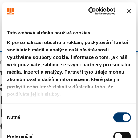
Získejte až 7% slevu – klikněte zde pro více
informací
Vypadá to že prohlížíte z US. Chcete navštívit náš obchod
US?
Navštivte obchod US
Tato webová stránka používá cookies
Zůstat na aktuálním webu
K personalizaci obsahu a reklam, poskytování funkcí
Přihlásit se
sociálních médií a analýze naší návštěvnosti
využíváme soubory cookie. Informace o tom, jak náš
Úvodní stránka
Vyhledávání
web používáte, sdílíme se svými partnery pro sociální
média, inzerci a analýzy. Partneři tyto údaje mohou
Výsledky pro "
WA 0859
zkombinovat s dalšími informacemi, které jste jim
3970 0884 Anggaran Biaya
poskytli nebo které získali v důsledku toho, že
používáte jejich služby.
Pembuatan Interior
V
Rumah Bagus Terpercaya
Nutné
ý
Galur Kulon Progo
"
b
ě
Preferenční