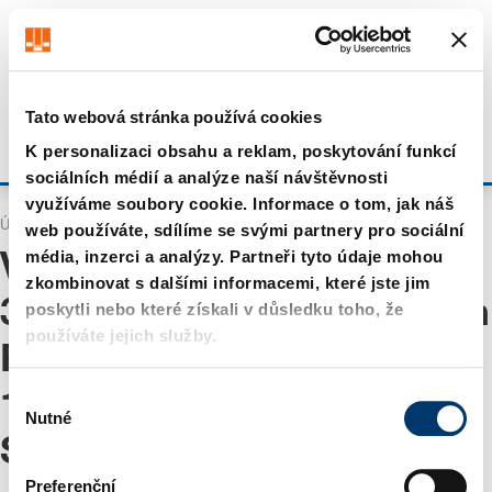
Získejte až 7% slevu – klikněte zde pro více
informací
Vypadá to že prohlížíte z US. Chcete navštívit náš obchod
US?
Navštivte obchod US
Tato webová stránka používá cookies
Zůstat na aktuálním webu
K personalizaci obsahu a reklam, poskytování funkcí
Přihlásit se
sociálních médií a analýze naší návštěvnosti
využíváme soubory cookie. Informace o tom, jak náš
Úvodní stránka
Vyhledávání
web používáte, sdílíme se svými partnery pro sociální
média, inzerci a analýzy. Partneři tyto údaje mohou
Výsledky pro "
WA 0859
zkombinovat s dalšími informacemi, které jste jim
3970 0884 Harga Borongan
poskytli nebo které získali v důsledku toho, že
používáte jejich služby.
Renovasi Rumah Ukuran
V
10x15 Murah Jebres
Nutné
ý
Surakarta
"
b
ě
Preferenční