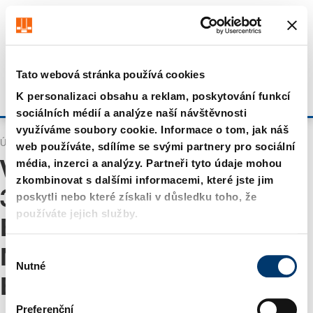
Získejte až 7% slevu – klikněte zde pro více
informací
Vypadá to že prohlížíte z US. Chcete navštívit náš obchod
US?
Navštivte obchod US
Tato webová stránka používá cookies
Zůstat na aktuálním webu
K personalizaci obsahu a reklam, poskytování funkcí
Přihlásit se
sociálních médií a analýze naší návštěvnosti
využíváme soubory cookie. Informace o tom, jak náš
Úvodní stránka
Vyhledávání
web používáte, sdílíme se svými partnery pro sociální
média, inzerci a analýzy. Partneři tyto údaje mohou
Výsledky pro "
WA 0859
zkombinovat s dalšími informacemi, které jste jim
3970 0884 Perhitungan
poskytli nebo které získali v důsledku toho, že
používáte jejich služby.
Biaya Pintu Warna Biru
V
Muda Terpercaya
Nutné
ý
Bambanglipuro Bantul
"
b
ě
Preferenční