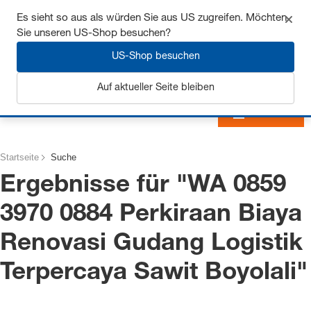
Sichern Sie sich bis zu 7% Rabatt - hier klicken um
Es sieht so aus als würden Sie aus US zugreifen. Möchten
mehr zu erfahren
Sie unseren US-Shop besuchen?
US-Shop besuchen
Auf aktueller Seite bleiben
Anmelden
Startseite
Suche
Ergebnisse für "
WA 0859
3970 0884 Perkiraan Biaya
Renovasi Gudang Logistik
Terpercaya Sawit Boyolali
"