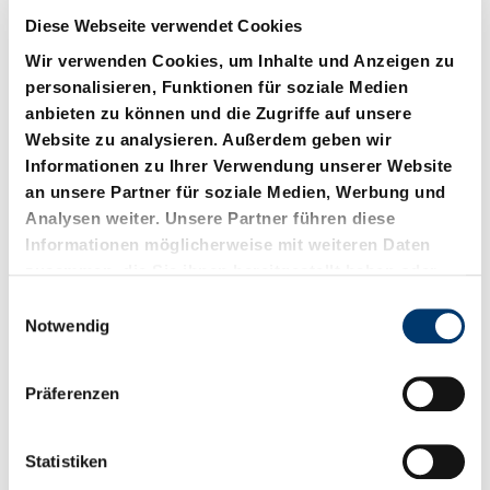
Diese Webseite verwendet Cookies
Wir verwenden Cookies, um Inhalte und Anzeigen zu
personalisieren, Funktionen für soziale Medien
anbieten zu können und die Zugriffe auf unsere
Website zu analysieren. Außerdem geben wir
Informationen zu Ihrer Verwendung unserer Website
2960.71. Gleitplatte,
2960.72. Gleitplatte,
an unsere Partner für soziale Medien, Werbung und
Bronze mit
kleine Abmessung,
Analysen weiter. Unsere Partner führen diese
Festschmierstoff,
Bronze mit
Informationen möglicherweise mit weiteren Daten
VDI 3357
Festschmierstoff
zusammen, die Sie ihnen bereitgestellt haben oder
die sie im Rahmen Ihrer Nutzung der Dienste
E
gesammelt haben.
Notwendig
i
n
w
Präferenzen
i
l
l
Statistiken
i