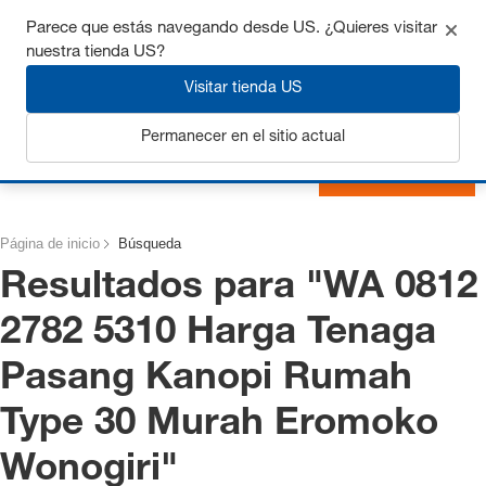
Consigue hasta un 7% de descuento - haz clic aquí para
Parece que estás navegando desde US. ¿Quieres visitar
saber
más
nuestra tienda US?
Visitar tienda US
Permanecer en el sitio actual
Iniciar sesión
Página de inicio
Búsqueda
Resultados para "
WA 0812
2782 5310 Harga Tenaga
Pasang Kanopi Rumah
Type 30 Murah Eromoko
Wonogiri
"