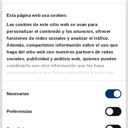
Esta página web usa cookies
Las cookies de este sitio web se usan para
personalizar el contenido y los anuncios, ofrecer
funciones de redes sociales y analizar el tráfico.
Además, compartimos información sobre el uso que
haga del sitio web con nuestros partners de redes
sociales, publicidad y análisis web, quienes pueden
2018.60.15000. Cilindro
2072.46.30. Brida de
combinarla con otra información que les haya
de trabajo 150 kN con
sujeción con tornillo, GM-
proporcionado o que hayan recopilado a partir del
brida
Norm
uso que haya hecho de sus servicios.
S
Necesarias
e
l
e
Preferencias
c
c