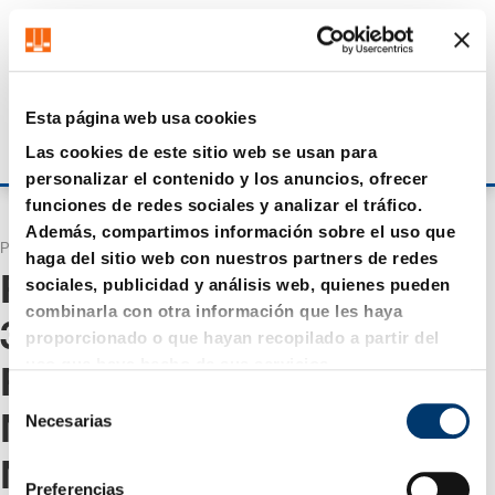
Consigue hasta un 7% de descuento - haz clic aquí para
Parece que estás navegando desde US. ¿Quieres visitar
saber
más
nuestra tienda US?
Visitar tienda US
Esta página web usa cookies
Permanecer en el sitio actual
Las cookies de este sitio web se usan para
Iniciar sesión
personalizar el contenido y los anuncios, ofrecer
funciones de redes sociales y analizar el tráfico.
Además, compartimos información sobre el uso que
Página de inicio
Búsqueda
haga del sitio web con nuestros partners de redes
Resultados para "
WA 0859
sociales, publicidad y análisis web, quienes pueden
combinarla con otra información que les haya
3970 0884 RAB Renovasi
proporcionado o que hayan recopilado a partir del
uso que haya hecho de sus servicios.
Rumah Budget 20 Juta
S
Necesarias
Magelang Utara
e
l
Magelang
"
e
Preferencias