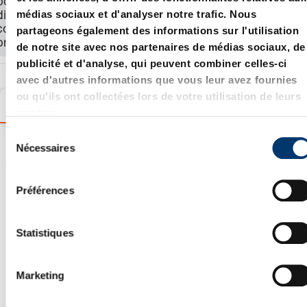
pour voir le prix, la
médias sociaux et d'analyser notre trafic. Nous
disponibilité et
commander le
partageons également des informations sur l'utilisation
produit.
de notre site avec nos partenaires de médias sociaux, de
publicité et d'analyse, qui peuvent combiner celles-ci
avec d'autres informations que vous leur avez fournies
ou qu'ils ont collectées lors de votre utilisation de leurs
Variantes
Détails
Informations sur les produits
services.
S
Nécessaires
é
Assistant de sélection de
l
e
produit
Préférences
c
t
i
Statistiques
o
n
Marketing
d
u