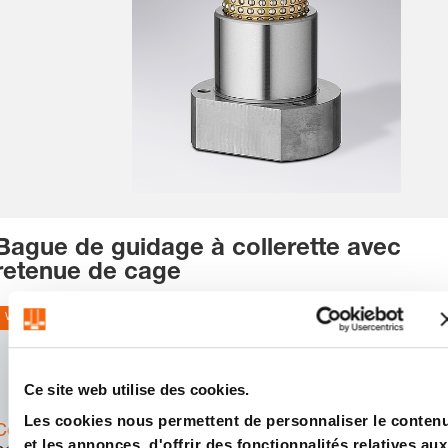
Bague de guidage à collerette avec
retenue de cage
Volltreffer
UGS:
2091.67.X
CAD
Ce site web utilise des cookies.
Download
Les cookies nous permettent de personnaliser le conten
Connectez-vous
et les annonces, d'offrir des fonctionnalités relatives aux