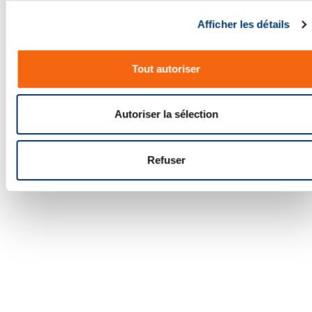
c
Afficher les détails
o
n
s
Tout autoriser
e
n
t
Autoriser la sélection
e
m
e
Refuser
n
t