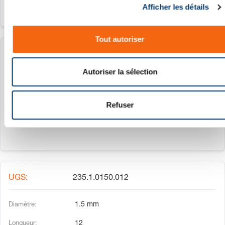
Afficher les détails
o
n
s
Tout autoriser
e
235.1.0150.010
n
t
Autoriser la sélection
e
1.5 mm
m
10
e
Refuser
n
t
235.1.0150.012
1.5 mm
12