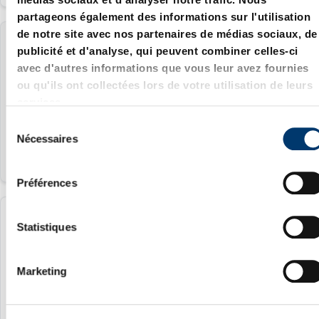
partageons également des informations sur l'utilisation
de notre site avec nos partenaires de médias sociaux, de
235.1.0150.006
publicité et d'analyse, qui peuvent combiner celles-ci
avec d'autres informations que vous leur avez fournies
1.5 mm
ou qu'ils ont collectées lors de votre utilisation de leurs
services.
6
S
Nécessaires
é
l
e
Préférences
c
t
235.1.0150.008
i
Statistiques
o
1.5 mm
n
Marketing
d
8
u
c