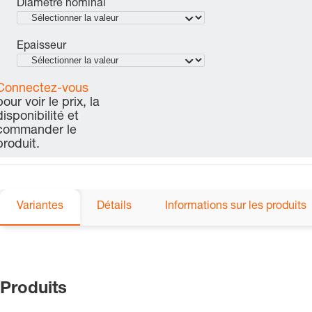
Diamètre nominal
Epaisseur
Connectez-vous
pour voir le prix, la
disponibilité et
commander le
produit.
Variantes
Détails
Informations sur les produits
Produits