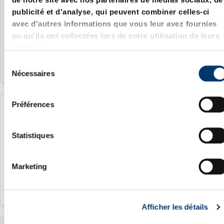
publicité et d'analyse, qui peuvent combiner celles-ci
14 mm
avec d'autres informations que vous leur avez fournies
14 mm
ou qu'ils ont collectées lors de votre utilisation de leurs
services.
S
Nécessaires
é
l
e
Préférences
2442.12.3.014.019
c
t
i
Statistiques
14 mm
o
19 mm
n
Marketing
d
u
c
Afficher les détails
o
n