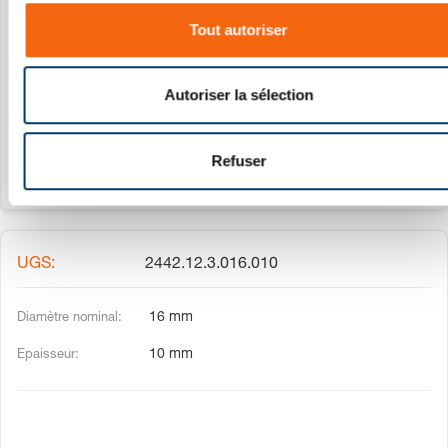
s
2442.12.3.016.005
Tout autoriser
e
n
16 mm
t
Autoriser la sélection
e
5 mm
m
e
Refuser
n
t
2442.12.3.016.010
16 mm
10 mm