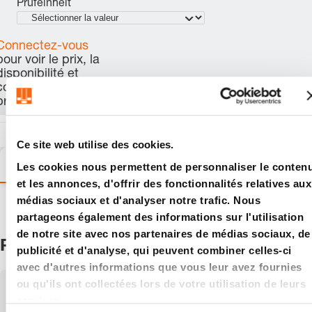
Prüfeinheit
Connectez-vous
pour voir le prix, la
disponibilité et
commander le
produit.
Ce site web utilise des cookies.
Variantes
Détails
Informations sur les produits
Les cookies nous permettent de personnaliser le conten
et les annonces, d'offrir des fonctionnalités relatives aux
médias sociaux et d'analyser notre trafic. Nous
partageons également des informations sur l'utilisation
de notre site avec nos partenaires de médias sociaux, de
Produits
publicité et d'analyse, qui peuvent combiner celles-ci
avec d'autres informations que vous leur avez fournies
ou qu'ils ont collectées lors de votre utilisation de leurs
Affichage
1-3
de
3
articles
services.
Afficher: