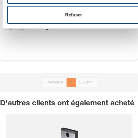
m
2480.00.39.06.04
e
Refuser
n
t
4
«
Précédent
1
Suivant
»
D'autres clients ont également acheté