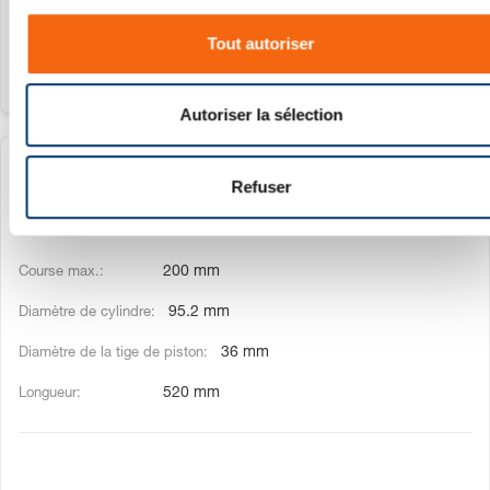
n
440 mm
s
Tout autoriser
e
n
t
Autoriser la sélection
e
m
2486.12.01500.200
e
Refuser
n
1500 daN
t
200 mm
95.2 mm
36 mm
520 mm