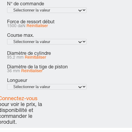
N° de commande
Force de ressort début
1500 daN
Réinitialiser
Course max.
Diamètre de cylindre
95.2 mm
Réinitialiser
Diamètre de la tige de piston
36 mm
Réinitialiser
Longueur
Connectez-vous
pour voir le prix, la
disponibilité et
commander le
produit.