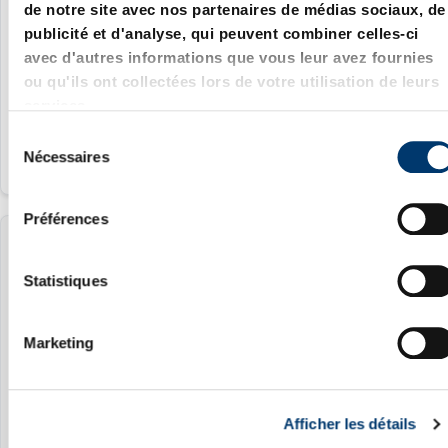
de notre site avec nos partenaires de médias sociaux, de
95.2 mm
publicité et d'analyse, qui peuvent combiner celles-ci
avec d'autres informations que vous leur avez fournies
36 mm
ou qu'ils ont collectées lors de votre utilisation de leurs
370 mm
services.
S
Nécessaires
é
l
e
Préférences
c
2486.12.01500.160
t
i
Statistiques
o
1500 daN
n
160 mm
Marketing
d
u
95.2 mm
c
36 mm
Afficher les détails
o