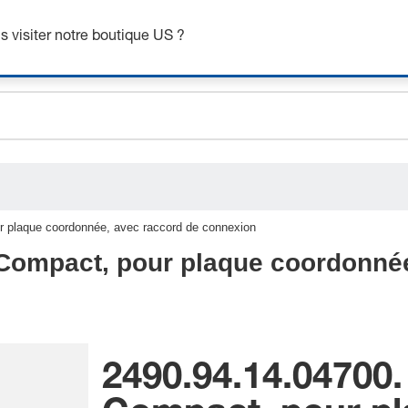
ceholder.sku
btenez jusqu’à 7 % de réduction - cliquez ici pour en savoir pl
ceholder.name
 visiter notre boutique US ?
ceholder.category
r plaque coordonnée, avec raccord de connexion
 Compact, pour plaque coordonné
2490.94.14.04700.