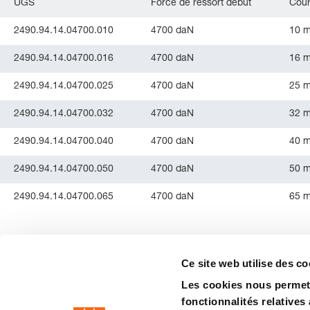
UGS
Force de ressort début
Cour
2490.94.14.04700.010
4700 daN
10 
2490.94.14.04700.016
4700 daN
16 
2490.94.14.04700.025
4700 daN
25 
2490.94.14.04700.032
4700 daN
32 
2490.94.14.04700.040
4700 daN
40 
2490.94.14.04700.050
4700 daN
50 
2490.94.14.04700.065
4700 daN
65 
Ce site web utilise des co
Les cookies nous permett
fonctionnalités relatives
precision is our standard