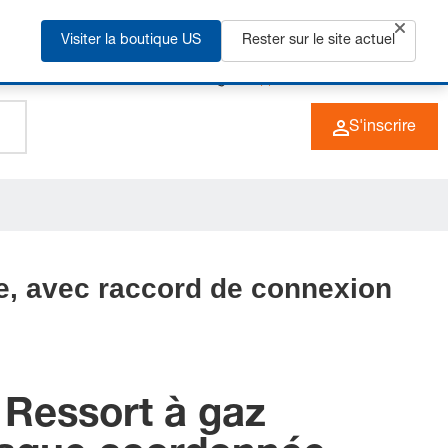
us
Visiter la boutique US
Rester sur le site actuel
+49 (0) 6266 73-0
FR
S'inscrire
e, avec raccord de connexion
 Ressort à gaz