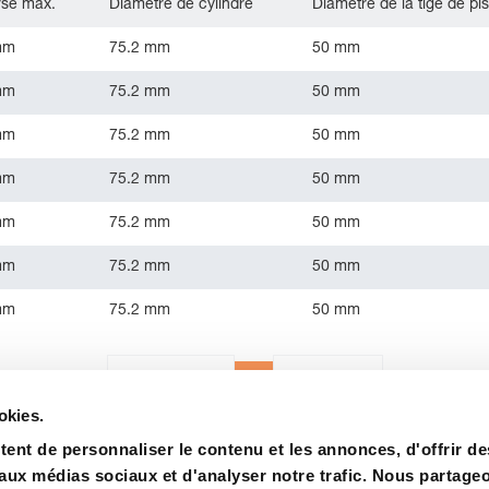
se max.
Diamètre de cylindre
Diamètre de la tige de pi
mm
75.2 mm
50 mm
mm
75.2 mm
50 mm
mm
75.2 mm
50 mm
mm
75.2 mm
50 mm
mm
75.2 mm
50 mm
mm
75.2 mm
50 mm
mm
75.2 mm
50 mm
1
«
Précédent
Suivant
»
okies.
ent de personnaliser le contenu et les annonces, d'offrir de
 aux médias sociaux et d'analyser notre trafic. Nous partage