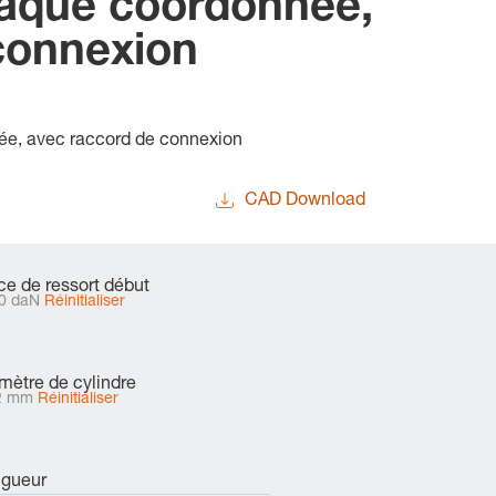
laque coordonnée,
connexion
ée, avec raccord de connexion
CAD Download
ce de ressort début
0 daN
Réinitialiser
mètre de cylindre
2 mm
Réinitialiser
gueur