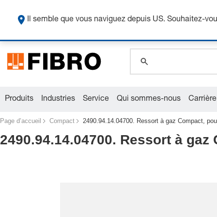
global.search.pla
O
global.search.pla
Il semble que vous naviguez depuis US. Souhaitez-vous
global.search.pla
Produits
Industries
Service
Qui sommes-nous
Carrière
Page d’accueil
Compact
2490.94.14.04700. Ressort à gaz Compact, pou
2490.94.14.04700. Ressort à gaz