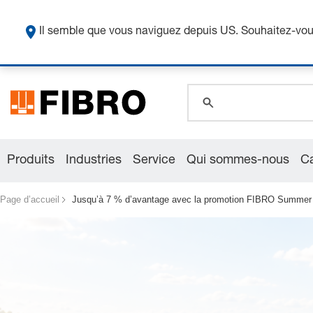
Obten
global.search.pla
Il semble que vous naviguez depuis US. Souhaitez-vous
global.search.pla
global.search.pla
Produits
Industries
Service
Qui sommes-nous
Ca
Page d’accueil
Jusqu’à 7 % d’avantage avec la promotion FIBRO Summer