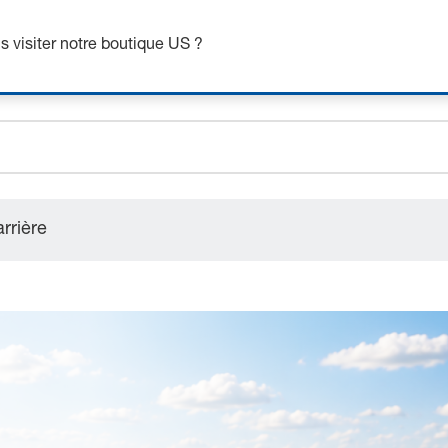
ez jusqu’à 7 % de réduction - cliquez ici pour en savoi
ceholder.sku
 visiter notre boutique US ?
ceholder.name
ceholder.category
rrière