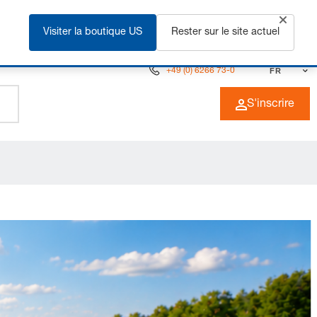
r plus
Visiter la boutique US
Rester sur le site actuel
+49 (0) 6266 73-0
FR
S'inscrire