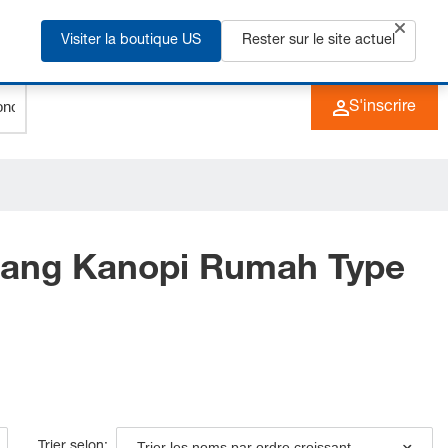
us
Visiter la boutique US
Rester sur le site actuel
+49 (0) 6266 73-0
FR
S'inscrire
sang Kanopi Rumah Type