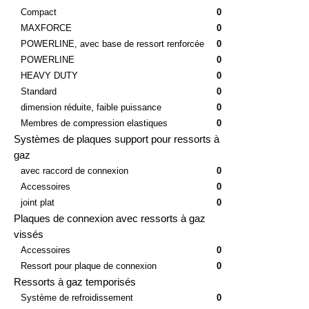
hauteur réduite
0
Compact
0
MAXFORCE
0
POWERLINE, avec base de ressort renforcée
0
POWERLINE
0
HEAVY DUTY
0
Standard
0
dimension réduite, faible puissance
0
Membres de compression elastiques
0
Systèmes de plaques support pour ressorts à
gaz
avec raccord de connexion
0
Accessoires
0
joint plat
0
Plaques de connexion avec ressorts à gaz
vissés
Accessoires
0
Ressort pour plaque de connexion
0
Ressorts à gaz temporisés