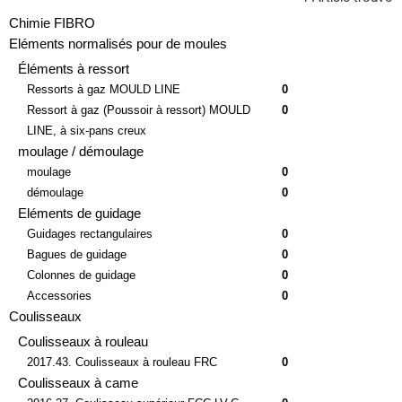
1 Article trouvé
Chimie FIBRO
Eléments normalisés pour de moules
Éléments à ressort
Ressorts à gaz MOULD LINE
0
Ressort à gaz (Poussoir à ressort) MOULD
0
LINE, à six-pans creux
moulage / démoulage
moulage
0
démoulage
0
Eléments de guidage
Guidages rectangulaires
0
Bagues de guidage
0
Colonnes de guidage
0
Accessories
0
Coulisseaux
Coulisseaux à rouleau
2017.43. Coulisseaux à rouleau FRC
0
Coulisseaux à came