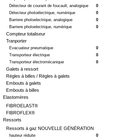
Capteur piézoélectrique
0
Détecteur de courant de foucault, analogique
0
Détecteur photoélectrique, numérique
0
Barriere photoelectrique, analogique
0
Barriere photoelectrique, numérique
0
Compteur totaliseur
Tranporter
Evacuateur pneumatique
0
Transporteur électrique
0
Transporteur électromécanique
0
Galets à ressort
Règles à billes / Règles à galets
Embouts à galets
Embouts à billes
Elastomères
FIBROELAST®
FIBROFLEX®
Ressorts
Ressorts à gaz NOUVELLE GÉNÉRATION