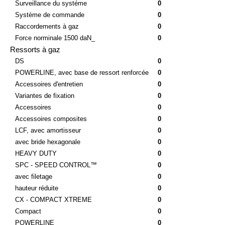
Système de refroidissement
0
Surveillance du systéme
0
Système de commande
0
Raccordements à gaz
0
Force norminale 1500 daN_
0
Ressorts à gaz
DS
0
POWERLINE, avec base de ressort renforcée
0
Accessoires d'entretien
0
Variantes de fixation
0
Accessoires
0
Accessoires composites
0
LCF, avec amortisseur
0
avec bride hexagonale
0
HEAVY DUTY
0
SPC - SPEED CONTROL™
0
avec filetage
0
hauteur réduite
0
CX - COMPACT XTREME
0
Compact
0