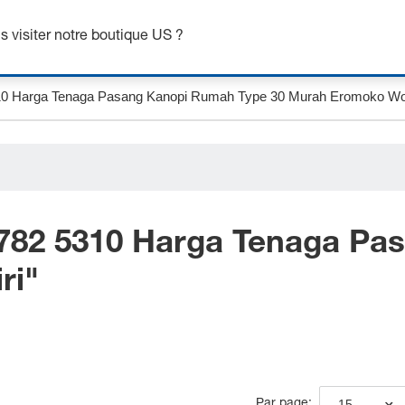
btenez jusqu’à 7 % de réduction - cliquez ici pour en savoir pl
 visiter notre boutique US ?
782 5310 Harga Tenaga Pa
ri
"