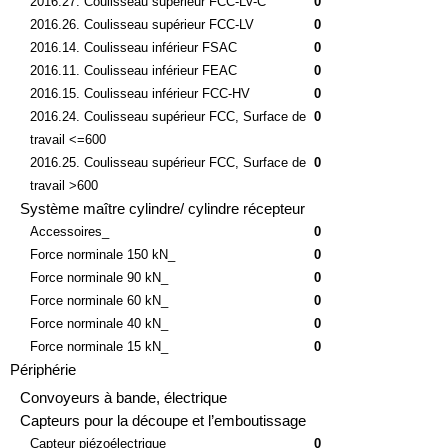
2016.27. Coulisseau supérieur FCC-LV-C
0
2016.26. Coulisseau supérieur FCC-LV
0
2016.14. Coulisseau inférieur FSAC
0
2016.11. Coulisseau inférieur FEAC
0
2016.15. Coulisseau inférieur FCC-HV
0
2016.24. Coulisseau supérieur FCC, Surface de
0
travail <=600
2016.25. Coulisseau supérieur FCC, Surface de
0
travail >600
Système maître cylindre/ cylindre récepteur
Accessoires_
0
Force norminale 150 kN_
0
Force norminale 90 kN_
0
Force norminale 60 kN_
0
Force norminale 40 kN_
0
Force norminale 15 kN_
0
Périphérie
Convoyeurs à bande, électrique
Capteurs pour la découpe et l’emboutissage