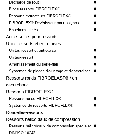
Broches de positionnement
0
Décharge de l'outil
0
Blocs ressorts FIBROFLEX®
0
Ressorts extracteurs FIBROFLEX®
0
FIBROFLEX®-Dévêtisseur pour poiçons
0
Bouchons filetés
0
Accessoires pour ressorts
Unité ressorts et entretoises
Unites ressort et entretoise
0
Unités-ressort
0
Amortissement du serre-flan
0
Systemes de pieces d'ajustage et d'entretoises
0
Ressorts ronds FIBROELAST® / en
caoutchouc
Ressorts FIBROFLEX®
Ressorts ronds FIBROFLEX®
0
Systèmes de ressorts FIBROFLEX®
0
Rondelles-ressorts
Ressorts hélicoïdaux de compression
Ressorts hélicoïdaux de compression speciaux
0