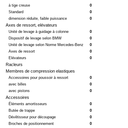
POWERLINE
0
à tige creuse
0
Standard
0
dimension réduite, faible puissance
0
Axes de ressort, elévateurs
Unité de levage à guidage à colonne
0
Dispositif de levage selon BMW
0
Unité de levage selon Norme Mercedes-Benz
0
Axes de ressort
0
Elévateurs
0
Racleurs
Membres de compression elastiques
Accessoires pour poussoir à ressort
0
avec billes
0
avec pistons
0
Accessoires
Éléments amortisseurs
0
Butée de trappe
0
Dévêtisseur pour découpage
0