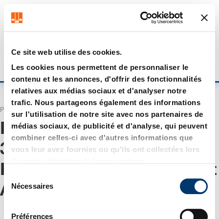
Obtenez jusqu’à 7 % de réduction - cliquez ici pour en savoir
Il semble que vous naviguez depuis US. Souhaitez-vous
plus
visiter notre boutique US ?
Visiter la boutique US
Ce site web utilise des cookies.
Rester sur le site actuel
Les cookies nous permettent de personnaliser le
S'inscrire
contenu et les annonces, d'offrir des fonctionnalités
relatives aux médias sociaux et d'analyser notre
trafic. Nous partageons également des informations
Page d’accueil
Recherche
sur l'utilisation de notre site avec nos partenaires de
Résultats pour "
WA 0859
médias sociaux, de publicité et d'analyse, qui peuvent
combiner celles-ci avec d'autres informations que
3970 0884 Supplier Meja
vous leur avez fournies ou qu'ils ont collectées lors
de votre utilisation de leurs services.
Kursi Cafe Dari Kayu Palet
S
Nécessaires
Awet Sanden Bantul
"
é
l
e
Préférences