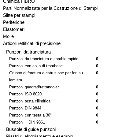
Chimica FIBRO
Parti Normalizzate per la Costruzione di Stampi
Slitte per stampi
Periferiche
Elastomeri
Molle
Articoli rettificati di precisione
Punzoni da tranciatura
Punzoni da tranciatura a cambio rapido
0
Punzoni con collo di trombone
0
Gruppo di foratura e estrusione per fori su
0
lamiera
Punzoni quadrati/rettangolari
0
Punzoni ISO 8020
0
Punzoni testa cilindrica
0
Punzoni DIN 9844
0
Punzoni con testa a 30°
0
Punzoni ~ DIN 9861
0
Bussole di guide punzoni
Piastri di aloggiamento e esempio