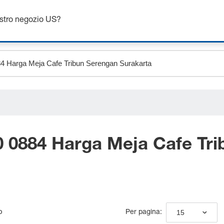
Ottieni fino al 7% di sconto - clicca qui per saperne di più
ostro negozio US?
 0884 Harga Meja Cafe Tri
o
15
Per pagina: