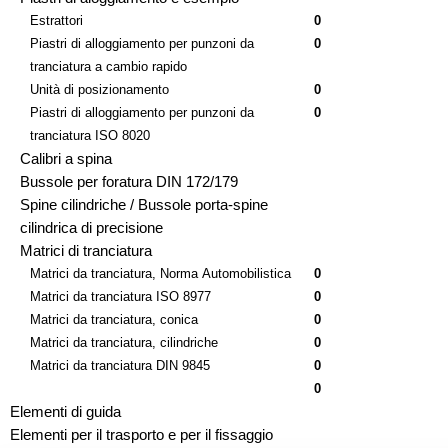
Estrattori
0
Piastri di alloggiamento per punzoni da
0
tranciatura a cambio rapido
Unità di posizionamento
0
Piastri di alloggiamento per punzoni da
0
tranciatura ISO 8020
Calibri a spina
Bussole per foratura DIN 172/179
Spine cilindriche / Bussole porta-spine
cilindrica di precisione
Matrici di tranciatura
Matrici da tranciatura, Norma Automobilistica
0
Matrici da tranciatura ISO 8977
0
Matrici da tranciatura, conica
0
Matrici da tranciatura, cilindriche
0
Matrici da tranciatura DIN 9845
0
0
Elementi di guida
Elementi per il trasporto e per il fissaggio