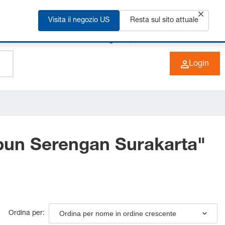
Visita il negozio US
Resta sul sito attuale
+49 (0) 6266 73-0
IT
Login
bun Serengan Surakarta
"
Ordina per nome in ordine crescente
Ordina per: