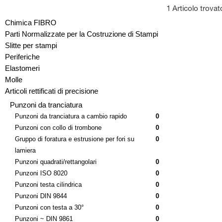
1 Articolo trovat
Chimica FIBRO
Parti Normalizzate per la Costruzione di Stampi
Slitte per stampi
Periferiche
Elastomeri
Molle
Articoli rettificati di precisione
Punzoni da tranciatura
Punzoni da tranciatura a cambio rapido
0
Punzoni con collo di trombone
0
Gruppo di foratura e estrusione per fori su
0
lamiera
Punzoni quadrati/rettangolari
0
Punzoni ISO 8020
0
Punzoni testa cilindrica
0
Punzoni DIN 9844
0
Punzoni con testa a 30°
0
Punzoni ~ DIN 9861
0