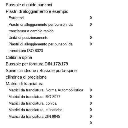
Bussole di guide punzoni
Piastri di aloggiamento e esempio
Estrattori
0
Piastri di alloggiamento per punzoni da
0
tranciatura a cambio rapido
Unità di posizionamento
0
Piastri di alloggiamento per punzoni da
0
tranciatura ISO 8020
Calibri a spina
Bussole per foratura DIN 172/179
Spine cilindriche / Bussole porta-spine
cilindrica di precisione
Matrici di tranciatura
Matrici da tranciatura, Norma Automobilistica
0
Matrici da tranciatura ISO 8977
0
Matrici da tranciatura, conica
0
Matrici da tranciatura, cilindriche
0
Matrici da tranciatura DIN 9845
0
0