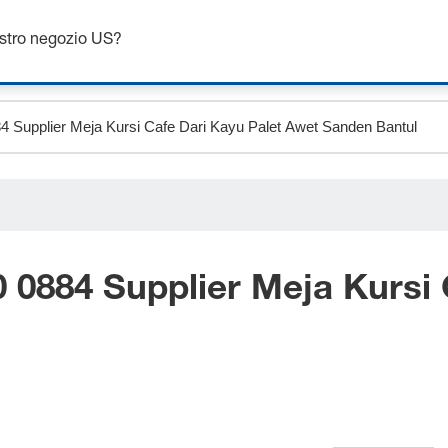
Ottieni fino al 7% di sconto - clicca qui per saperne di più
ostro negozio US?
 0884 Supplier Meja Kursi 