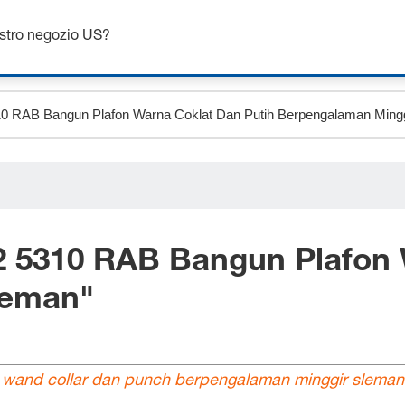
Ottieni fino al 7% di sconto - clicca qui per saperne di più
ostro negozio US?
 5310 RAB Bangun Plafon 
leman
"
 wand collar dan punch berpengalaman minggir sleman