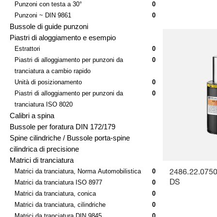
Punzoni con testa a 30°
0
Punzoni ~ DIN 9861
0
Bussole di guide punzoni
Piastri di aloggiamento e esempio
Estrattori
0
Piastri di alloggiamento per punzoni da
0
tranciatura a cambio rapido
Unità di posizionamento
0
Piastri di alloggiamento per punzoni da
0
tranciatura ISO 8020
Calibri a spina
Bussole per foratura DIN 172/179
Spine cilindriche / Bussole porta-spine
cilindrica di precisione
Matrici di tranciatura
Matrici da tranciatura, Norma Automobilistica
0
2486.22.0750
Matrici da tranciatura ISO 8977
0
DS
Matrici da tranciatura, conica
0
Matrici da tranciatura, cilindriche
0
Matrici da tranciatura DIN 9845
0