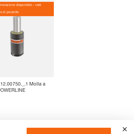
nerazione disponibile – vedi
ve di prodotto
12.00750._.1 Molla a
POWERLINE
…
10
24