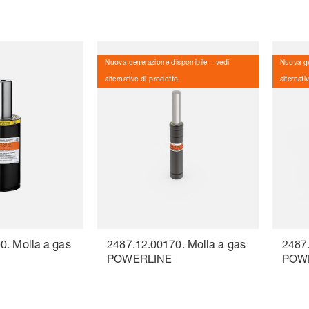
Nuova generazione disponibile – vedi
Nuova ge
alternative di prodotto
alternati
0. Molla a gas
2487.12.00170. Molla a gas
2487.
POWERLINE
POW