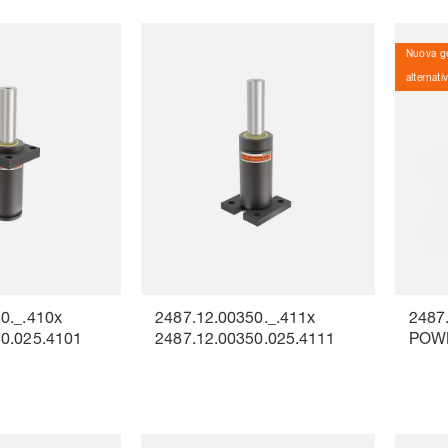
Nuova ge
alternati
0._.410x
2487.12.00350._.411x
2487.
50.025.4101
2487.12.00350.025.4111
POW