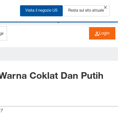
Visita il negozio US
Resta sul sito attuale
+49 (0) 6266 73-0
IT
Login
Warna Coklat Dan Putih
?