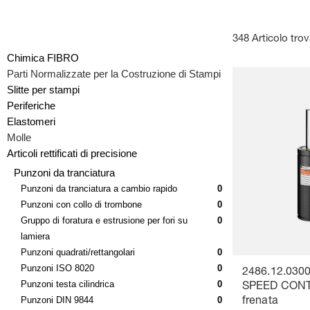
348 Articolo tro
Chimica FIBRO
Parti Normalizzate per la Costruzione di Stampi
Slitte per stampi
Periferiche
Elastomeri
Molle
Articoli rettificati di precisione
Punzoni da tranciatura
Punzoni da tranciatura a cambio rapido
0
Punzoni con collo di trombone
0
Gruppo di foratura e estrusione per fori su
0
lamiera
Punzoni quadrati/rettangolari
0
Punzoni ISO 8020
0
2486.12.0300
Punzoni testa cilindrica
0
SPEED CONTR
Punzoni DIN 9844
0
frenata