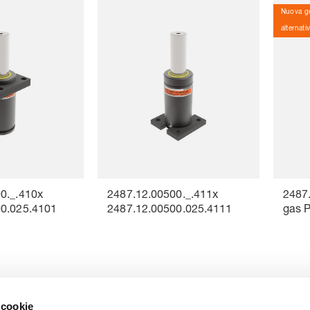
Nuova ge
alternati
0._.410x
2487.12.00500._.411x
2487.
00.025.4101
2487.12.00500.025.4111
gas 
…
1
6
7
8
9
 cookie