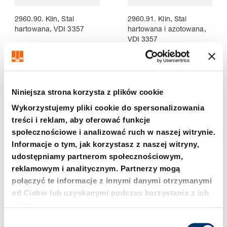
2960.90. Klin, Stal
2960.91. Klin, Stal
hartowana, VDI 3357
hartowana i azotowana,
VDI 3357
Niniejsza strona korzysta z plików cookie
Wykorzystujemy pliki cookie do spersonalizowania
treści i reklam, aby oferować funkcje
społecznościowe i analizować ruch w naszej witrynie.
Informacje o tym, jak korzystasz z naszej witryny,
udostępniamy partnerom społecznościowym,
reklamowym i analitycznym. Partnerzy mogą
2961.30.55. Listwa
2961.74.55. Listwa
połączyć te informacje z innymi danymi otrzymanymi
ślizgowa z płytka
ślizgowa z płytka
od Ciebie lub uzyskanymi podczas korzystania z ich
ślizgowa, Stal / Stal ze
ślizgowa, Stal / Brąz z
usług.
spiekaną powierzchnią
wkładkami grafitowymi,
ślizgową, wg VW
wg VW
W