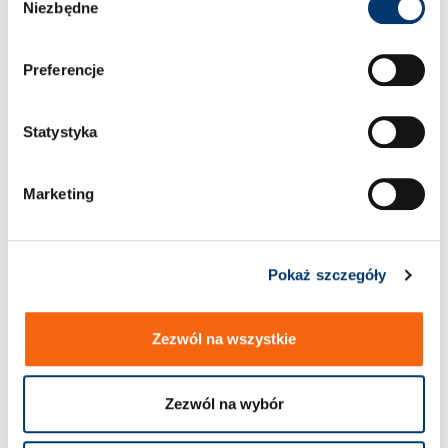
Niezbędne
y
b
ó
Preferencje
r
z
g
Statystyka
o
d
Marketing
y
2961.79. Płytka ślizgowa,
2961.79.45. Płytka
stal, VDI 3357,
ślizgowa, stal, CNOMO
Pokaż szczegóły
Zezwól na wszystkie
Zezwól na wybór