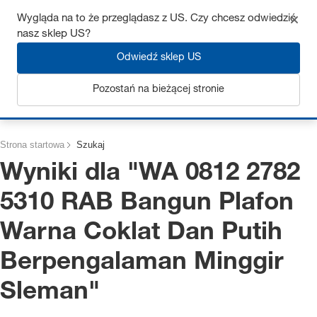
Uzyskaj do 7% zniżki – kliknij tutaj, aby dowiedzieć się więcej
Wygląda na to że przeglądasz z US. Czy chcesz odwiedzić
nasz sklep US?
Odwiedź sklep US
Pozostań na bieżącej stronie
Zaloguj się
Strona startowa
Szukaj
Wyniki dla "
WA 0812 2782
5310 RAB Bangun Plafon
Warna Coklat Dan Putih
Berpengalaman Minggir
Sleman
"