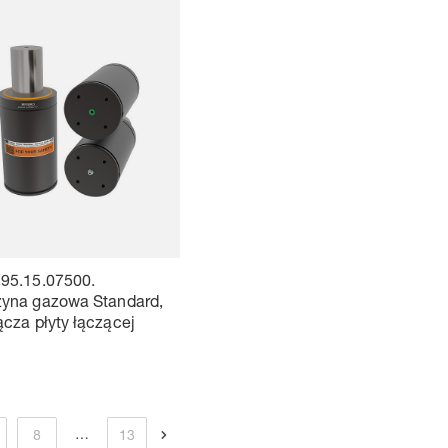
.95.15.07500.
żyna gazowa Standard,
ącza płyty łączącej
…
8
13