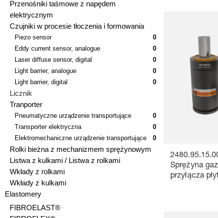
Przenośniki taśmowe z napędem
elektrycznym
Czujniki w procesie tłoczenia i formowania
Piezo sensor
0
Eddy current sensor, analogue
0
Laser diffuse sensor, digital
0
Light barrier, analogue
0
Light barrier, digital
0
Licznik
Tranporter
Pneumatyczne urządzenie transportujące
0
Transporter elektryczna
0
Elektromechaniczne urządzenie transportujące
0
Rolki bieżna z mechanizmem sprężynowym
2480.95.15.0
Listwa z kulkami / Listwa z rolkami
Sprężyna gaz
Wkłady z rolkami
przyłącza pły
Wkłady z kulkami
Elastomery
FIBROELAST®