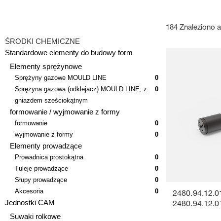
184 Znaleziono a
ŚRODKI CHEMICZNE
Standardowe elementy do budowy form
Elementy sprężynowe
Sprężyny gazowe MOULD LINE
0
Sprężyna gazowa (odklejacz) MOULD LINE, z
0
gniazdem sześciokątnym
formowanie / wyjmowanie z formy
formowanie
0
wyjmowanie z formy
0
Elementy prowadzące
Prowadnica prostokątna
0
Tuleje prowadzące
0
Słupy prowadzące
0
Akcesoria
0
2480.94.12.0
Jednostki CAM
2480.94.12.0
Suwaki rolkowe