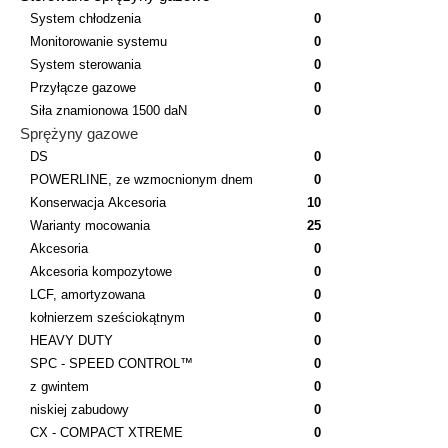
System chłodzenia
0
Monitorowanie systemu
0
System sterowania
0
Przyłącze gazowe
0
Siła znamionowa 1500 daN
0
Sprężyny gazowe
DS
0
POWERLINE, ze wzmocnionym dnem
0
Konserwacja Akcesoria
10
Warianty mocowania
25
Akcesoria
0
Akcesoria kompozytowe
0
LCF, amortyzowana
0
kołnierzem sześciokątnym
0
HEAVY DUTY
0
SPC - SPEED CONTROL™
0
z gwintem
0
niskiej zabudowy
0
CX - COMPACT XTREME
0