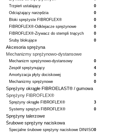
Trzpień ustalający
0
Odciążający narzędzia
0
Bloki sprężyste FIBROFLEX®
0
FIBROFLEX®-Odklejacze sprężynowe
0
FIBROFLEX®-Zrywacz do stempli tnących
0
Sruby blokujące
0
Akcesoria sprężyna
Mechanizmy sprężynowo-dystansowe
Mechanizm sprężynowo-dystansowy
0
Zespół sprężynujący
4
Amortyzacja płyty dociskowej
0
Mechanizmy sprężynowe
0
Sprężyny okrągłe FIBROELAST® / gumowa
Sprężyny FIBROFLEX®
Sprężyny okrągłe FIBROFLEX®
3
Systemy sprężyn FIBROFLEX®
0
Sprężyny talerzowe
Śrubowe sprężyny naciskowa
Specjalne śrubowe sprężyny naciskowe DIN/ISO
0