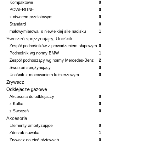
Kompaktowe
0
POWERLINE
0
z otworem przelotowym
0
Standard
0
małowymiarowa, o niewielkiej sile nacisku
1
Sworzeń sprężynujący, Unośnik
Zespół podnośników z prowadzeniem słupowym
0
Podnośnik wg normy BMW
1
Zespół podnoszący wg normy Mercedes-Benz
2
Sworzeń sprężynujący
0
Unośnik z mocowaniem kołnierzowym
0
Zrywacz
Odklejacze gazowe
Akcesoria do odklejaczy
0
z Kulka
0
z Sworzeń
0
Akcesoria
Elementy amortyzujące
0
Zderzak suwaka
1
Zrywacz do cięć płytowych
0