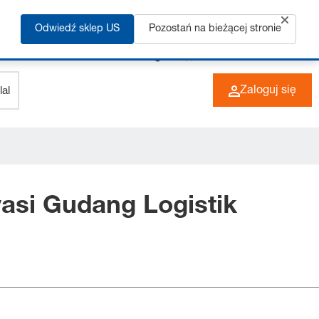
Odwiedź sklep US
Pozostań na bieżącej stronie
+49 (0) 6266 73-0
PL
Zaloguj się
asi Gudang Logistik