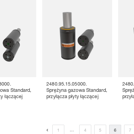
3000.
2480.95.15.05000.
2480
owa Standard,
Sprężyna gazowa Standard,
Sprę
ty łączącej
przyłącza płyty łączącej
przył
…
1
4
5
6
7