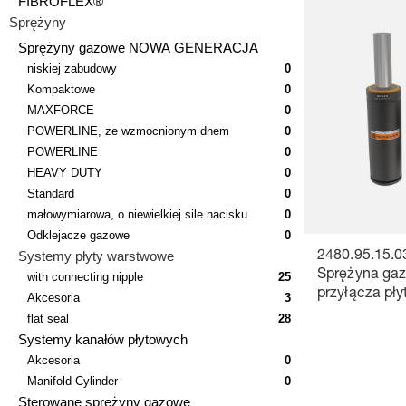
FIBROFLEX®
Sprężyny
Sprężyny gazowe NOWA GENERACJA
niskiej zabudowy
0
Kompaktowe
0
MAXFORCE
0
POWERLINE, ze wzmocnionym dnem
0
POWERLINE
0
HEAVY DUTY
0
Standard
0
małowymiarowa, o niewielkiej sile nacisku
0
Odklejacze gazowe
0
Systemy płyty warstwowe
2480.95.15.0
Sprężyna gaz
with connecting nipple
25
przyłącza pły
Akcesoria
3
flat seal
28
Systemy kanałów płytowych
Akcesoria
0
Manifold-Cylinder
0
Sterowane sprężyny gazowe