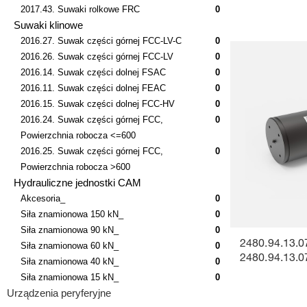
2017.43. Suwaki rolkowe FRC
0
Suwaki klinowe
2016.27. Suwak części górnej FCC-LV-C
0
2016.26. Suwak części górnej FCC-LV
0
2016.14. Suwak części dolnej FSAC
0
2016.11. Suwak części dolnej FEAC
0
2016.15. Suwak części dolnej FCC-HV
0
2016.24. Suwak części górnej FCC,
0
Powierzchnia robocza <=600
2016.25. Suwak części górnej FCC,
0
Powierzchnia robocza >600
Hydrauliczne jednostki CAM
Akcesoria_
0
Siła znamionowa 150 kN_
0
Siła znamionowa 90 kN_
0
2480.94.13.0
Siła znamionowa 60 kN_
0
2480.94.13.0
Siła znamionowa 40 kN_
0
Siła znamionowa 15 kN_
0
Urządzenia peryferyjne