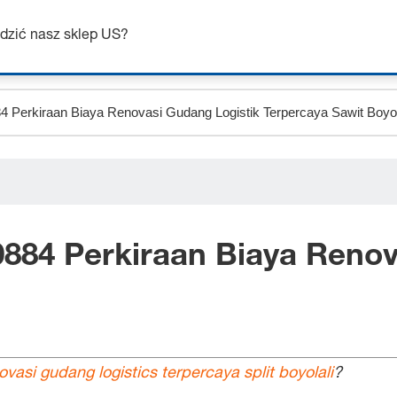
Uzyskaj do 7% zniżki – kliknij tutaj, aby dowiedzieć się więcej
dzić nasz sklep US?
884 Perkiraan Biaya Renov
vasi gudang logistics terpercaya split boyolali
?