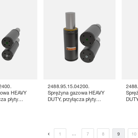
2400.
2488.95.15.04200.
2488
zowa HEAVY
Sprężyna gazowa HEAVY
Sprę
za płyty
DUTY, przyłącza płyty
DUTY,
łączącej
łączą
…
1
7
8
9
10