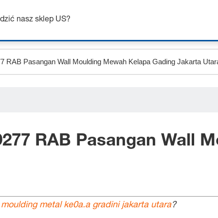
Uzyskaj do 7% zniżki – kliknij tutaj, aby dowiedzieć się więcej
dzić nasz sklep US?
9277 RAB Pasangan Wall M
oulding metal ke0a.a gradini jakarta utara
?