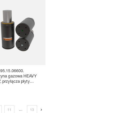
.95.15.06600.
żyna gazowa HEAVY
 przyłącza płyty
cej
…
11
13