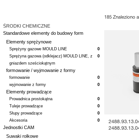
185 Znaleziono a
ŚRODKI CHEMICZNE
Standardowe elementy do budowy form
Elementy sprężynowe
Sprężyny gazowe MOULD LINE
0
Sprężyna gazowa (odklejacz) MOULD LINE, z
0
gniazdem sześciokątnym
formowanie / wyjmowanie z formy
formowanie
0
wyjmowanie z formy
0
Elementy prowadzące
Prowadnica prostokątna
0
Tuleje prowadzące
0
Słupy prowadzące
0
Akcesoria
0
2488.93.13.0
Jednostki CAM
2488.93.13.0
Suwaki rolkowe