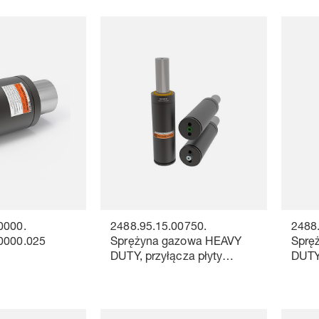
0000.
2488.95.15.00750.
2488
0000.025
Sprężyna gazowa HEAVY
Sprę
DUTY, przyłącza płyty
DUTY,
łączącej
łączą