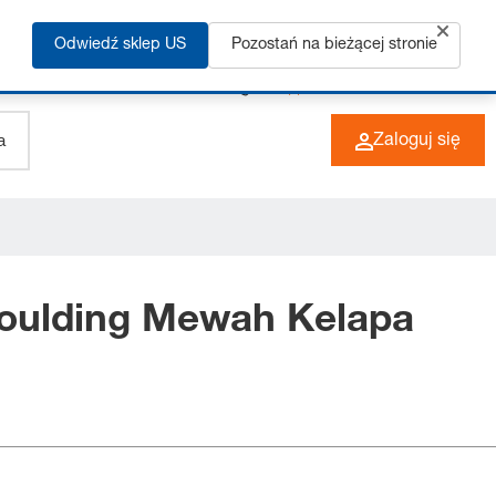
Odwiedź sklep US
Pozostań na bieżącej stronie
+49 (0) 6266 73-0
PL
Zaloguj się
oulding Mewah Kelapa