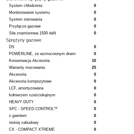
System chłodzenia
0
Monitorowanie systemu
0
System sterowania
0
Przyłącze gazowe
0
Siła znamionowa 1500 daN
0
Sprężyny gazowe
DS
0
POWERLINE, ze wzmocnionym dnem
0
Konserwacja Akcesoria
10
Warianty mocowania
25
Akcesoria
0
Akcesoria kompozytowe
0
LCF, amortyzowana
0
kołnierzem sześciokątnym
0
HEAVY DUTY
0
SPC - SPEED CONTROL™
0
z gwintem
0
niskiej zabudowy
0
CX - COMPACT XTREME
0