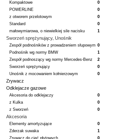
Kompaktowe
0
POWERLINE
0
z otworem przelotowym
0
Standard
0
małowymiarowa, o niewielkiej sile nacisku
1
Sworzeń sprężynujący, Unośnik
Zespół podnośników z prowadzeniem słupowym
0
Podnośnik wg normy BMW
1
Zespół podnoszący wg normy Mercedes-Benz
2
Sworzeń sprężynujący
0
Unośnik z mocowaniem kołnierzowym
0
Zrywacz
Odklejacze gazowe
Akcesoria do odklejaczy
0
z Kulka
0
z Sworzeń
0
Akcesoria
Elementy amortyzujące
0
Zderzak suwaka
1
Zrywacz do cięć płytowych
0