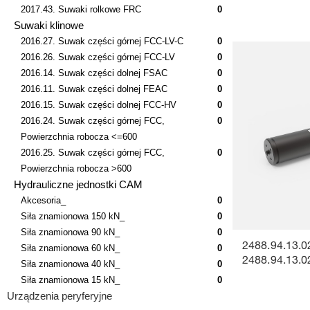
2017.43. Suwaki rolkowe FRC
0
Suwaki klinowe
2016.27. Suwak części górnej FCC-LV-C
0
2016.26. Suwak części górnej FCC-LV
0
2016.14. Suwak części dolnej FSAC
0
2016.11. Suwak części dolnej FEAC
0
2016.15. Suwak części dolnej FCC-HV
0
2016.24. Suwak części górnej FCC,
0
Powierzchnia robocza <=600
2016.25. Suwak części górnej FCC,
0
Powierzchnia robocza >600
Hydrauliczne jednostki CAM
Akcesoria_
0
Siła znamionowa 150 kN_
0
Siła znamionowa 90 kN_
0
2488.94.13.0
Siła znamionowa 60 kN_
0
2488.94.13.0
Siła znamionowa 40 kN_
0
Siła znamionowa 15 kN_
0
Urządzenia peryferyjne