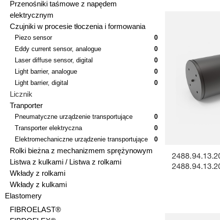
Przenośniki taśmowe z napędem
elektrycznym
Czujniki w procesie tłoczenia i formowania
Piezo sensor
0
Eddy current sensor, analogue
0
Laser diffuse sensor, digital
0
Light barrier, analogue
0
Light barrier, digital
0
Licznik
Tranporter
Pneumatyczne urządzenie transportujące
0
Transporter elektryczna
0
Elektromechaniczne urządzenie transportujące
0
Rolki bieżna z mechanizmem sprężynowym
2488.94.13.2
Listwa z kulkami / Listwa z rolkami
2488.94.13.2
Wkłady z rolkami
Wkłady z kulkami
Elastomery
FIBROELAST®