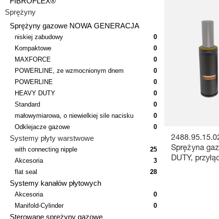
FIBROFLEX®
Sprężyny
Sprężyny gazowe NOWA GENERACJA
niskiej zabudowy
0
Kompaktowe
0
MAXFORCE
0
POWERLINE, ze wzmocnionym dnem
0
POWERLINE
0
HEAVY DUTY
0
Standard
0
małowymiarowa, o niewielkiej sile nacisku
0
Odklejacze gazowe
0
Systemy płyty warstwowe
2488.95.15.0
Sprężyna ga
with connecting nipple
25
DUTY, przyłąc
Akcesoria
3
łączącej
flat seal
28
Systemy kanałów płytowych
Akcesoria
0
Manifold-Cylinder
0
Sterowane sprężyny gazowe