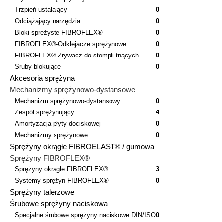
Trzpień ustalający
0
Odciążający narzędzia
0
Bloki sprężyste FIBROFLEX®
0
FIBROFLEX®-Odklejacze sprężynowe
0
FIBROFLEX®-Zrywacz do stempli tnących
0
Sruby blokujące
0
Akcesoria sprężyna
Mechanizmy sprężynowo-dystansowe
Mechanizm sprężynowo-dystansowy
0
Zespół sprężynujący
4
Amortyzacja płyty dociskowej
0
Mechanizmy sprężynowe
0
Sprężyny okrągłe FIBROELAST® / gumowa
Sprężyny FIBROFLEX®
Sprężyny okrągłe FIBROFLEX®
3
Systemy sprężyn FIBROFLEX®
0
Sprężyny talerzowe
Śrubowe sprężyny naciskowa
Specjalne śrubowe sprężyny naciskowe DIN/ISO
0