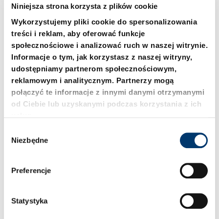
Niniejsza strona korzysta z plików cookie
Wykorzystujemy pliki cookie do spersonalizowania
treści i reklam, aby oferować funkcje
społecznościowe i analizować ruch w naszej witrynie.
Informacje o tym, jak korzystasz z naszej witryny,
2488.94.13.02400.
2488.94.13.04200.
udostępniamy partnerom społecznościowym,
2488.94.13.02400.025
2488.94.13.04200.025
reklamowym i analitycznym. Partnerzy mogą
połączyć te informacje z innymi danymi otrzymanymi
od Ciebie lub uzyskanymi podczas korzystania z ich
usług.
W
Niezbędne
y
b
ó
Preferencje
r
z
g
Statystyka
o
2488.94.13.06600.
2488.94.13.09500.