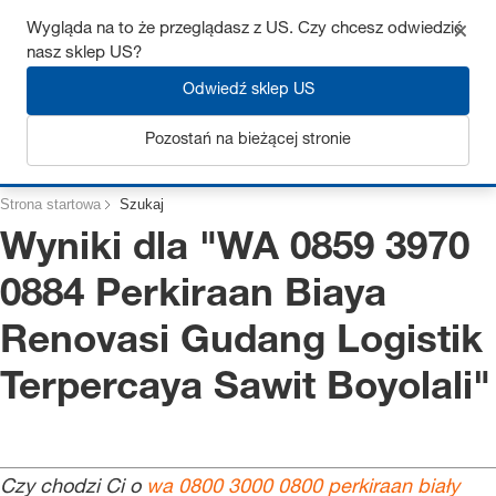
Uzyskaj do 7% zniżki – kliknij tutaj, aby dowiedzieć się więcej
Wygląda na to że przeglądasz z US. Czy chcesz odwiedzić
nasz sklep US?
Odwiedź sklep US
Zaloguj się
Pozostań na bieżącej stronie
Strona startowa
Szukaj
Wyniki dla "
WA 0859 3970
0884 Perkiraan Biaya
Renovasi Gudang Logistik
Terpercaya Sawit Boyolali
"
Czy chodzi Ci o
wa 0800 3000 0800 perkiraan biały