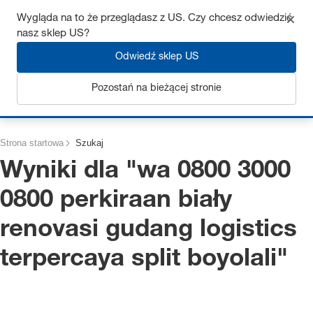
Uzyskaj do 7% zniżki – kliknij tutaj, aby dowiedzieć się więcej
Wygląda na to że przeglądasz z US. Czy chcesz odwiedzić
nasz sklep US?
Odwiedź sklep US
Pozostań na bieżącej stronie
Zaloguj się
Strona startowa
Szukaj
Wyniki dla "
wa 0800 3000
0800 perkiraan biały
renovasi gudang logistics
terpercaya split boyolali
"