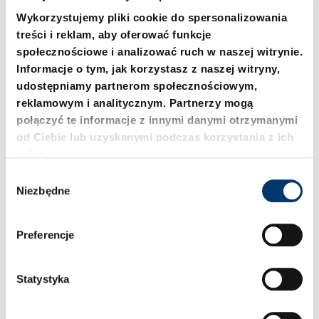
Wykorzystujemy pliki cookie do spersonalizowania
treści i reklam, aby oferować funkcje
społecznościowe i analizować ruch w naszej witrynie.
2053.70. Podkładka
206.72. Pierścień
Informacje o tym, jak korzystasz z naszej witryny,
oporowa, Brąz z
zabezpieczający DIN 471
udostępniamy partnerom społecznościowym,
wkładkami grafitowymi
reklamowym i analitycznym. Partnerzy mogą
połączyć te informacje z innymi danymi otrzymanymi
od Ciebie lub uzyskanymi podczas korzystania z ich
usług.
W
Niezbędne
y
b
ó
Preferencje
r
z
g
Statystyka
2061.82. Koszyk
2061.84. Koszyk
o
wałeczkowy z
wałeczkowy z
d
podcięciem
pomocniczym elementem