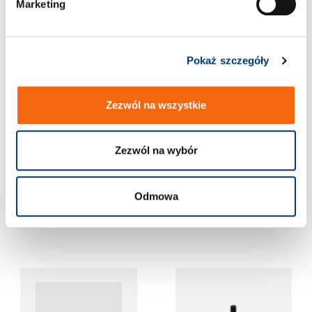
Marketing
y
zabezpieczającym,
montażowym, Mosiądz
Mosiądz
Pokaż szczegóły
Zezwól na wszystkie
Zezwól na wybór
2131.11. Śruba z uchem
2140.30. Śruba do rowka
Odmowa
obrotowym
teowego DIN 787