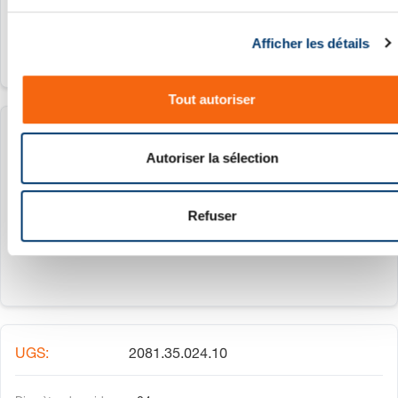
u
c
Afficher les détails
o
n
s
Tout autoriser
e
n
2081.35.020.30
t
Autoriser la sélection
e
20 mm
m
e
Refuser
rouge
n
t
2081.35.024.10