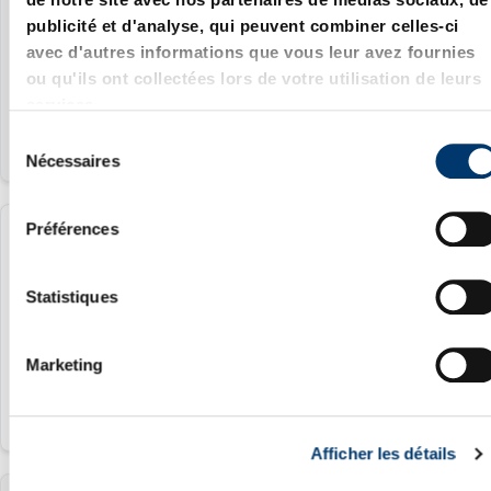
publicité et d'analyse, qui peuvent combiner celles-ci
8.5 mm
avec d'autres informations que vous leur avez fournies
20 mm
ou qu'ils ont collectées lors de votre utilisation de leurs
services.
S
Nécessaires
é
l
e
Préférences
244.10.090.026.04
c
t
i
Statistiques
9 mm
o
26 mm
n
Marketing
d
u
c
Afficher les détails
o
n