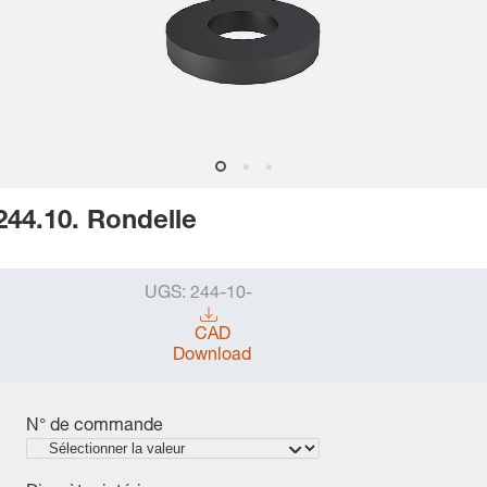
244.10. Rondelle
UGS:
244-10-
CAD
Download
N° de commande