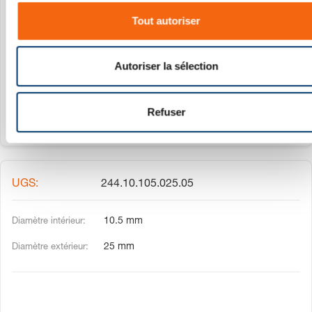
s
244.10.105.025.04
Tout autoriser
e
n
10.5 mm
t
Autoriser la sélection
e
25 mm
m
e
Refuser
n
t
244.10.105.025.05
10.5 mm
25 mm