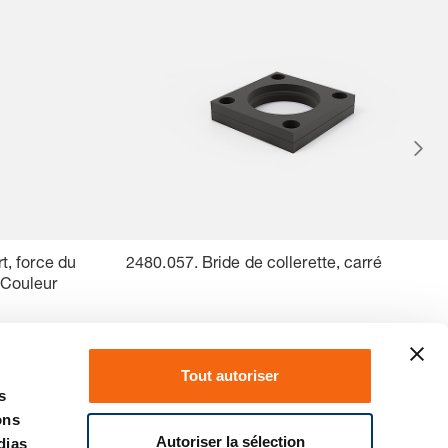
t, force du
2480.057. Bride de collerette, carré
 Couleur
Tout autoriser
s
ons
Autoriser la sélection
dias