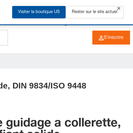
us
Visiter la boutique US
Rester sur le site actuel
+49 (0) 6266 73-0
FR
S'inscrire
ide, DIN 9834/ISO 9448
 guidage a collerette,