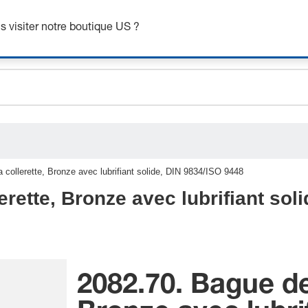
btenez jusqu’à 7 % de réduction - cliquez ici pour en savoir pl
 visiter notre boutique US ?
ceholder.sku
ceholder.name
ceholder.category
 collerette, Bronze avec lubrifiant solide, DIN 9834/ISO 9448
rette, Bronze avec lubrifiant sol
2082.70. Bague de