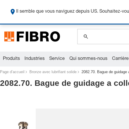
O
Il semble que vous naviguez depuis US. Souhaitez-vous
global.search.pla
global.search.pla
global.search.pla
Produits
Industries
Service
Qui sommes-nous
Carrière
Page d’accueil
Bronze avec lubrifiant solide
2082.70. Bague de guidage a
2082.70. Bague de guidage a colle