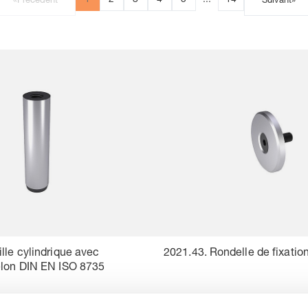
1
2
3
4
5
...
14
«
Précédent
Suivant
»
lle cylindrique avec
2021.43. Rondelle de fixation
elon DIN EN ISO 8735