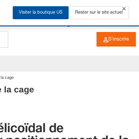
us
Visiter la boutique US
Rester sur le site actuel
+49 (0) 6266 73-0
FR
S'inscrire
 la cage
 la cage
licoïdal de