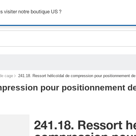
btenez jusqu’à 7 % de réduction - cliquez ici pour en savoir pl
 visiter notre boutique US ?
ceholder.sku
ceholder.name
ceholder.category
de cage
241.18. Ressort hélicoïdal de compression pour positionnement de
mpression pour positionnement de
241.18. Ressort hé