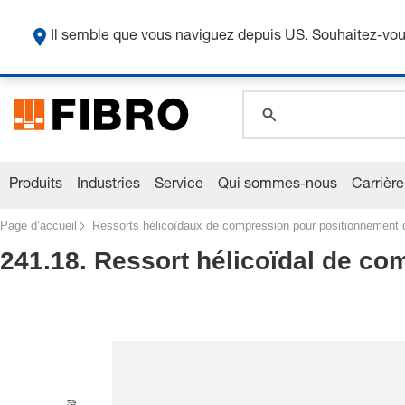
O
Il semble que vous naviguez depuis US. Souhaitez-vous
global.search.pla
global.search.pla
global.search.pla
Produits
Industries
Service
Qui sommes-nous
Carrière
Page d’accueil
Ressorts hélicoïdaux de compression pour positionnement 
241.18. Ressort hélicoïdal de co