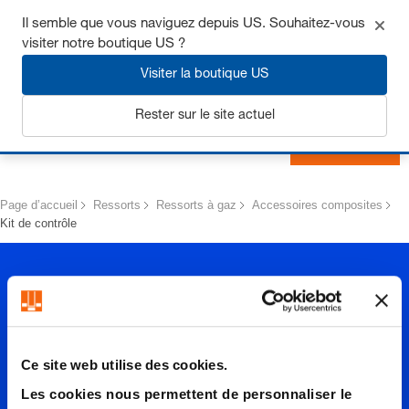
Obtenez jusqu’à 7 % de réduction - cliquez ici pour en savoir
Il semble que vous naviguez depuis US. Souhaitez-vous
plus
visiter notre boutique US ?
Visiter la boutique US
Rester sur le site actuel
S'inscrire
Page d’accueil
Ressorts
Ressorts à gaz
Accessoires composites
Kit de contrôle
Ce site web utilise des cookies.
Les cookies nous permettent de personnaliser le