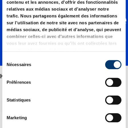
Kit de
contenu et les annonces, d'offrir des fonctionnalités
relatives aux médias sociaux et d'analyser notre
contrôle
trafic. Nous partageons également des informations
sur l'utilisation de notre site avec nos partenaires de
médias sociaux, de publicité et d'analyse, qui peuvent
combiner celles-ci avec d'autres informations que
vous leur avez fournies ou qu'ils ont collectées lors
de votre utilisation de leurs services.
S
Nécessaires
é
l
Kit de contrôle
e
Préférences
c
t
i
Statistiques
Filtre/tri
o
n
Marketing
d
12 Article trouvé
u