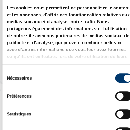
2475.01.008
Les cookies nous permettent de personnaliser le conten
et les annonces, d'offrir des fonctionnalités relatives aux
POM thermoplastique, bleu / POM
médias sociaux et d'analyser notre trafic. Nous
thermoplastique, blanc
partageons également des informations sur l'utilisation
8 mm
de notre site avec nos partenaires de médias sociaux, de
publicité et d'analyse, qui peuvent combiner celles-ci
9 mm
avec d'autres informations que vous leur avez fournies
1.9 mm
ou qu'ils ont collectées lors de votre utilisation de leurs
services.
S
Nécessaires
é
l
e
Préférences
2475.01.010
c
t
i
Statistiques
POM thermoplastique, bleu / POM
thermoplastique, blanc
o
n