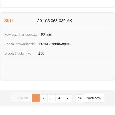
201.05.063.030.AK
63 mm
Prowadzenia=spieki
280
«
Poprzedni
1
2
3
4
5
...
14
Następny
»