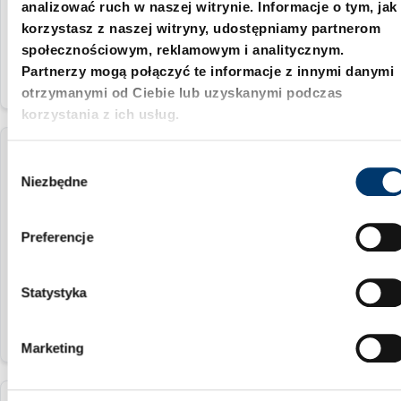
analizować ruch w naszej witrynie. Informacje o tym, jak
125
korzystasz z naszej witryny, udostępniamy partnerom
społecznościowym, reklamowym i analitycznym.
Partnerzy mogą połączyć te informacje z innymi danymi
otrzymanymi od Ciebie lub uzyskanymi podczas
korzystania z ich usług.
201.05.063.030.AD
W
Niezbędne
y
b
63 mm
ó
Preferencje
Prowadzenia=spieki
r
z
140
g
Statystyka
o
d
Marketing
y