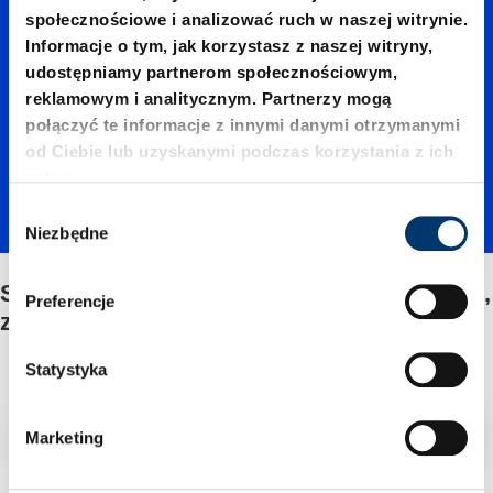
Sprężyn
społecznościowe i analizować ruch w naszej witrynie.
Informacje o tym, jak korzystasz z naszej witryny,
a
udostępniamy partnerom społecznościowym,
reklamowym i analitycznym. Partnerzy mogą
połączyć te informacje z innymi danymi otrzymanymi
gazowa
od Ciebie lub uzyskanymi podczas korzystania z ich
usług.
W
(odkleja
Niezbędne
y
b
Sprężyna gazowa (odklejacz) MOULD LINE,
ó
cz)
Preferencje
r
z gniazdem sześciokątnym
z
g
Statystyka
MOULD
o
d
Filtr/sortowanie
Marketing
y
LINE, z