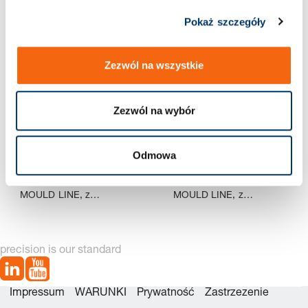
2 Znaleziono artykuł
Pokaż szczegóły
gniazde
Zezwól na wszystkie
m
Zezwól na wybór
sześcio
Odmowa
3479.030. Sprężyna
3479.032. Sprężyna
kątnym
gazowa (odklejacz)
gazowa (odklejacz)
MOULD LINE, z
MOULD LINE, z
gniazdem sześciokątnym
gniazdem sześciokątnym
precision is our standard
Impressum
WARUNKI
Prywatność
Zastrzezenie