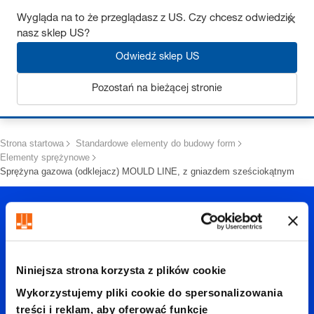
Uzyskaj do 7% zniżki – kliknij tutaj, aby dowiedzieć się więcej
Wygląda na to że przeglądasz z US. Czy chcesz odwiedzić
nasz sklep US?
Odwiedź sklep US
Pozostań na bieżącej stronie
Zaloguj się
Strona startowa
Standardowe elementy do budowy form
Elementy sprężynowe
Sprężyna gazowa (odklejacz) MOULD LINE, z gniazdem sześciokątnym
Niniejsza strona korzysta z plików cookie
Wykorzystujemy pliki cookie do spersonalizowania
treści i reklam, aby oferować funkcje