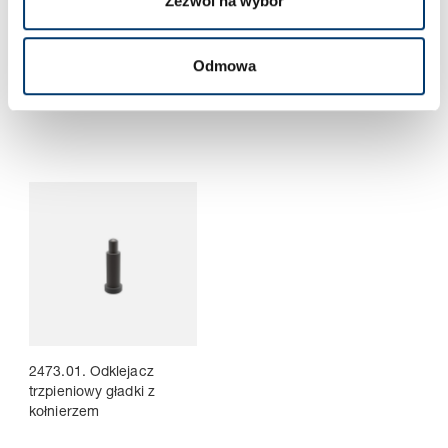
Zezwól na wybór
2472.05._35. Odklejacz
2472.06._36. Odklejacz
Odmowa
trzpieniowy, normalna siła
trzpieniowy, zwiększona
nacisku
siła nacisku
2473.01. Odklejacz
trzpieniowy gładki z
kołnierzem