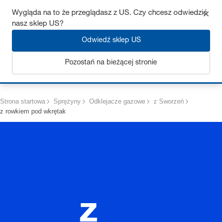
Uzyskaj do 7% zniżki – kliknij tutaj, aby dowiedzieć się więcej
Wygląda na to że przeglądasz z US. Czy chcesz odwiedzić
nasz sklep US?
Odwiedź sklep US
Pozostań na bieżącej stronie
Zaloguj się
Strona startowa
Sprężyny
Odklejacze gazowe
z Sworzeń
z rowkiem pod wkrętak
z