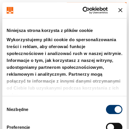
Kabel połączeniowy należy zamówić
osobno – patrz akcesoria.
Niniejsza strona korzysta z plików cookie
Wykorzystujemy pliki cookie do spersonalizowania
treści i reklam, aby oferować funkcje
społecznościowe i analizować ruch w naszej witrynie.
2299.60.1x100.00
2299.60.1x100.01
Informacje o tym, jak korzystasz z naszej witryny,
Transporter elektryczny,
Transporter elektryczny,
udostępniamy partnerom społecznościowym,
BLACK LINE
w tym jednostka
reklamowym i analitycznym. Partnerzy mogą
sterująca, BLACK LINE
połączyć te informacje z innymi danymi otrzymanymi
od Ciebie lub uzyskanymi podczas korzystania z ich
usług.
W
Niezbędne
y
b
ó
Preferencje