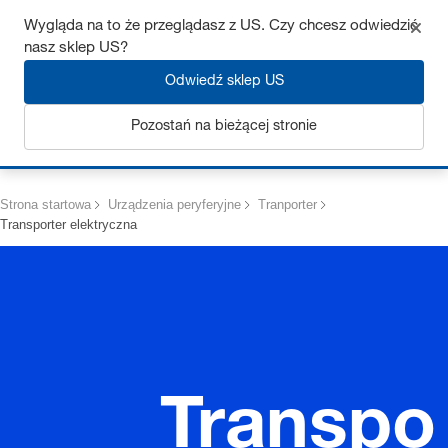
Uzyskaj do 7% zniżki – kliknij tutaj, aby dowiedzieć się więcej
Wygląda na to że przeglądasz z US. Czy chcesz odwiedzić
nasz sklep US?
Odwiedź sklep US
Pozostań na bieżącej stronie
Zaloguj się
Strona startowa
Urządzenia peryferyjne
Tranporter
Transporter elektryczna
Transpo