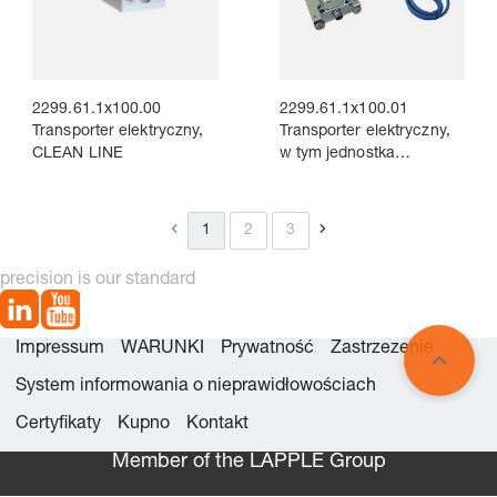
2299.61.1x100.00
2299.61.1x100.01
Transporter elektryczny,
Transporter elektryczny,
CLEAN LINE
w tym jednostka
sterująca, CLEAN LINE
1
2
3
precision is our standard
Impressum
WARUNKI
Prywatność
Zastrzezenie
System informowania o nieprawidłowościach
Certyfikaty
Kupno
Kontakt
Member of the LÄPPLE Group