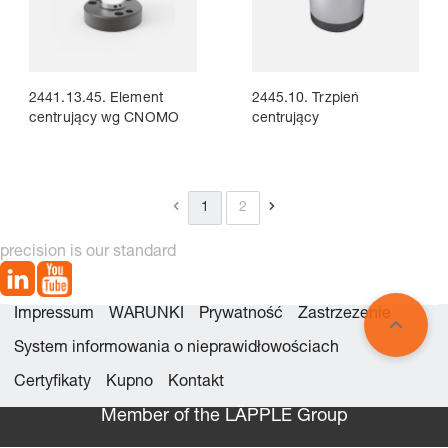
2441.13.45. Element
2445.10. Trzpień
centrujący wg CNOMO
centrujący
1
2
precision is our standard
Impressum
WARUNKI
Prywatność
Zastrzezenie
System informowania o nieprawidłowościach
Certyfikaty
Kupno
Kontakt
Member of the LÄPPLE Group