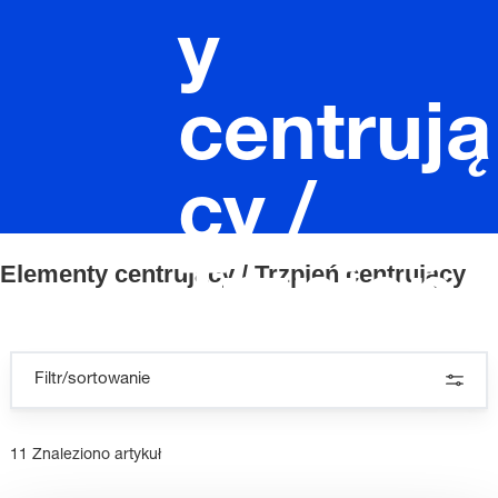
y
centrują
cy /
Elementy centrujący / Trzpień centrujący
Trzpień
centrują
Filtr/sortowanie
cy
11 Znaleziono artykuł