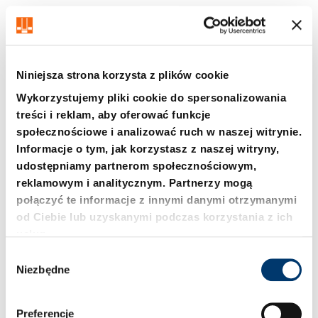
Niniejsza strona korzysta z plików cookie
Wykorzystujemy pliki cookie do spersonalizowania
treści i reklam, aby oferować funkcje
społecznościowe i analizować ruch w naszej witrynie.
2441.11. Element
2441.11.0. Element
Informacje o tym, jak korzystasz z naszej witryny,
centrujący
centrujący z krążkiem
udostępniamy partnerom społecznościowym,
regulacyjnym
reklamowym i analitycznym. Partnerzy mogą
połączyć te informacje z innymi danymi otrzymanymi
od Ciebie lub uzyskanymi podczas korzystania z ich
usług.
W
Niezbędne
y
b
ó
Preferencje