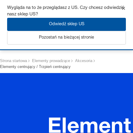
Uzyskaj do 7% zniżki – kliknij tutaj, aby dowiedzieć się więcej
Wygląda na to że przeglądasz z US. Czy chcesz odwiedzić
nasz sklep US?
Odwiedź sklep US
Pozostań na bieżącej stronie
Zaloguj się
Strona startowa
Elementy prowadzące
Akcesoria
Elementy centrujący / Trzpień centrujący
Element