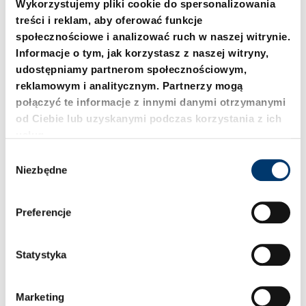
Wykorzystujemy pliki cookie do spersonalizowania
Niemcy
treści i reklam, aby oferować funkcje
społecznościowe i analizować ruch w naszej witrynie.
Informacje o tym, jak korzystasz z naszej witryny,
Tutaj znajdziesz nasze osoby
udostępniamy partnerom społecznościowym,
kontaktowe w Niemczech.
reklamowym i analitycznym. Partnerzy mogą
połączyć te informacje z innymi danymi otrzymanymi
od Ciebie lub uzyskanymi podczas korzystania z ich
usług.
W
Niezbędne
y
b
ó
Preferencje
Odkryj więcej
r
z
g
Statystyka
o
d
Międzynarodowy
Marketing
y