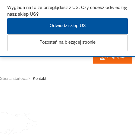
Uzyskaj do 7% zniżki – kliknij tutaj, aby dowiedzieć się
Wygląda na to że przeglądasz z US. Czy chcesz odwiedzić
nasz sklep US?
więcej
Odwiedź sklep US
Pozostań na bieżącej stronie
Zaloguj się
Strona startowa
Kontakt