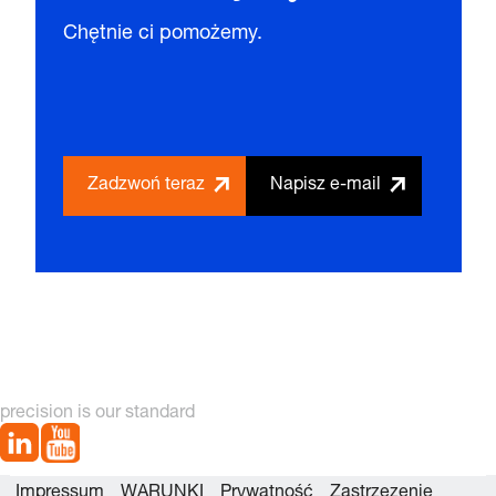
Chętnie ci pomożemy.
Zadzwoń teraz
Napisz e-mail
precision is our standard
Impressum
WARUNKI
Prywatność
Zastrzezenie