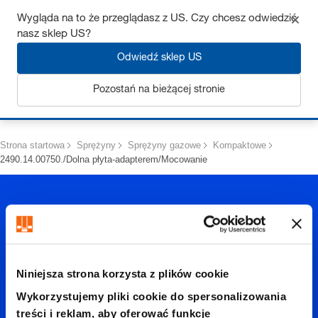
Uzyskaj do 7% zniżki – kliknij tutaj, aby dowiedzieć się więcej
Wygląda na to że przeglądasz z US. Czy chcesz odwiedzić
nasz sklep US?
Odwiedź sklep US
Pozostań na bieżącej stronie
Zaloguj się
Strona startowa
Sprężyny
Sprężyny gazowe
Kompaktowe
2490.14.00750./Dolna płyta-adapterem/Mocowanie
Niniejsza strona korzysta z plików cookie
2490.14.
Wykorzystujemy pliki cookie do spersonalizowania
treści i reklam, aby oferować funkcje