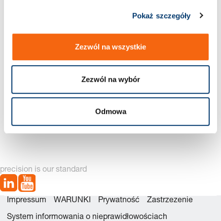
Pokaż szczegóły
Nowa generacja dostępna – zobacz alternatywy produktów
Zezwól na wszystkie
Zezwól na wybór
Odmowa
2490.14.00750. Sprężyna gazowa Kompaktowa
precision is our standard
Impressum
WARUNKI
Prywatność
Zastrzezenie
System informowania o nieprawidłowościach