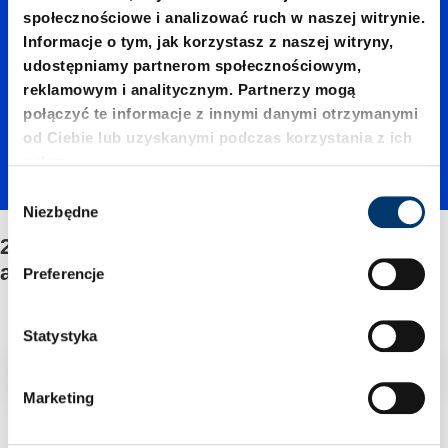
społecznościowe i analizować ruch w naszej witrynie.
00750./
Informacje o tym, jak korzystasz z naszej witryny,
udostępniamy partnerom społecznościowym,
reklamowym i analitycznym. Partnerzy mogą
Dolna
połączyć te informacje z innymi danymi otrzymanymi
od Ciebie lub uzyskanymi podczas korzystania z ich
usług.
płyta-
W
Niezbędne
y
b
2490.14.00750./Dolna płyta-
adapter
ó
adapterem/Mocowanie
Preferencje
r
z
em/Moc
g
Statystyka
o
Filtr/sortowanie
d
owanie
Marketing
y
1 Znaleziono artykuł