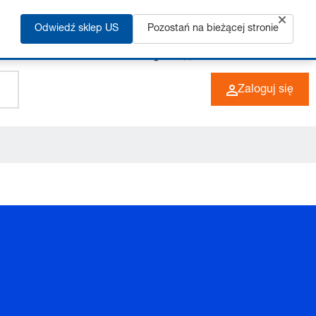
Odwiedź sklep US
Pozostań na bieżącej stronie
+49 (0) 6266 73-0
PL
Zaloguj się