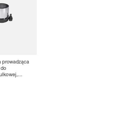
ja prowadząca
 do
ulkowej,