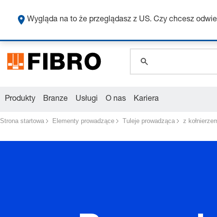
global.search.pla
global.search.pla
Wygląda na to że przeglądasz z US. Czy chcesz odwie
global.search.pla
Produkty
Branze
Usługi
O nas
Kariera
Strona startowa
Elementy prowadzące
Tuleje prowadząca
z kołnierze