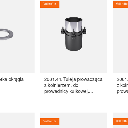
Volltreffer
Volltreffe
ętka okrągła
2081.44. Tuleja prowadząca
2081.
z kołnierzem, do
z koł
prowadnicy kulkowej,
prowa
ISO 9448-7
ISO 
Volltreffer
Volltreffe