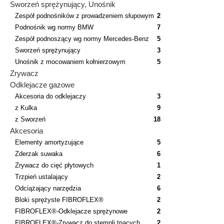
Sworzeń sprężynujący, Unośnik
Zespół podnośników z prowadzeniem słupowym
2
Podnośnik wg normy BMW
7
Zespół podnoszący wg normy Mercedes-Benz
5
Sworzeń sprężynujący
3
Unośnik z mocowaniem kołnierzowym
5
Zrywacz
Odklejacze gazowe
Akcesoria do odklejaczy
3
z Kulka
9
z Sworzeń
18
Akcesoria
Elementy amortyzujące
5
Zderzak suwaka
6
Zrywacz do cięć płytowych
1
Trzpień ustalający
2
Odciążający narzędzia
6
Bloki sprężyste FIBROFLEX®
2
FIBROFLEX®-Odklejacze sprężynowe
2
FIBROFLEX®-Zrywacz do stempli tnących
2