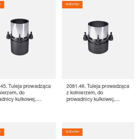
r
Volltreffer
45. Tuleja prowadząca
2081.46. Tuleja prowadząca
nierzem, do
z kołnierzem, do
dnicy kulkowej,
prowadnicy kulkowej,
9448-7
ISO 9448-7
r
Volltreffer