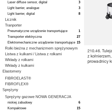
Laser diffuse sensor, digital
3
Light barrier, analogue
3
Light barrier, digital
8
Licznik
Tranporter
Pneumatyczne urządzenie transportujące
1
Transporter elektryczna
27
Elektromechaniczne urządzenie transportujące
15
Rolki bieżna z mechanizmem sprężynowym
210.46. Tule
Listwa z kulkami / Listwa z rolkami
z kołnierzem,
Wkłady z rolkami
prowadnicy k
Wkłady z kulkami
~AFNOR
Elastomery
FIBROELAST®
FIBROFLEX®
Sprężyny
Sprężyny gazowe NOWA GENERACJA
niskiej zabudowy
6
Kompaktowe
15