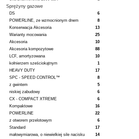
Sprężyny gazowe
DS
6
POWERLINE, ze wzmocnionym dnem
8
Konserwacja Akcesoria
13
Warianty mocowania
25
Akcesoria
10
Akcesoria kompozytowe
88
LCF, amortyzowana
10
kołnierzem sześciokątnym
1
HEAVY DUTY
17
SPC - SPEED CONTROL™
8
z gwintem
5
niskiej zabudowy
6
CX - COMPACT XTREME
6
Kompaktowe
16
POWERLINE
22
z otworem przelotowym
6
Standard
17
małowymiarowa, o niewielkiej sile nacisku
14