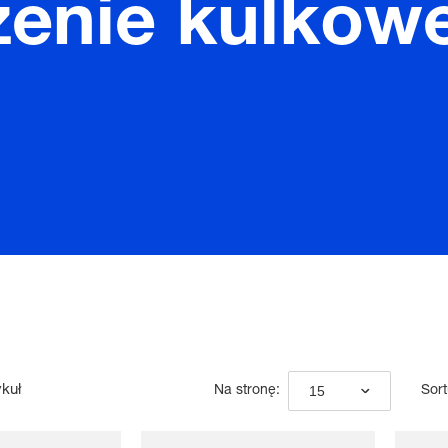
enie kulkow
ykuł
15
Na stronę:
Sort