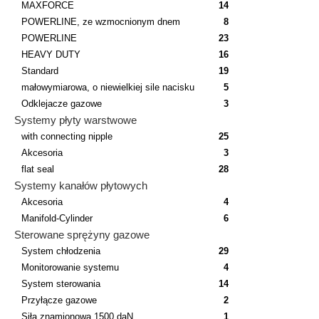
MAXFORCE
14
POWERLINE, ze wzmocnionym dnem
8
POWERLINE
23
HEAVY DUTY
16
Standard
19
małowymiarowa, o niewielkiej sile nacisku
5
Odklejacze gazowe
3
Systemy płyty warstwowe
with connecting nipple
25
Akcesoria
3
flat seal
28
Systemy kanałów płytowych
Akcesoria
4
Manifold-Cylinder
6
Sterowane sprężyny gazowe
System chłodzenia
29
Monitorowanie systemu
4
System sterowania
14
Przyłącze gazowe
2
Siła znamionowa 1500 daN
1