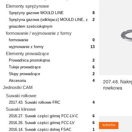
Elementy sprężynowe
Sprężyny gazowe MOULD LINE
8
Sprężyna gazowa (odklejacz) MOULD LINE, z
2
gniazdem sześciokątnym
formowanie / wyjmowanie z formy
formowanie
0
wyjmowanie z formy
13
Elementy prowadzące
Prowadnica prostokątna
2
Tuleje prowadzące
6
Słupy prowadzące
2
Akcesoria
4
207.48. Nakr
Jednostki CAM
rowkowa
Suwaki rolkowe
2017.43. Suwaki rolkowe FRC
4
Suwaki klinowe
2016.27. Suwak części górnej FCC-LV-C
6
2016.26. Suwak części górnej FCC-LV
6
Volltreffer
2016.14. Suwak części dolnej FSAC
1