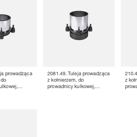
eja prowadząca
2081.49. Tuleja prowadząca
210.4
 do
z kołnierzem, do
z koł
ulkowej,
prowadnicy kulkowej,
prowa
ISO 9448-7
~AF