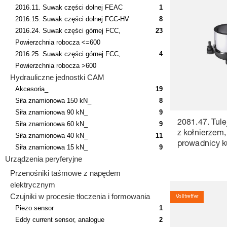
2016.11. Suwak części dolnej FEAC
1
2016.15. Suwak części dolnej FCC-HV
8
2016.24. Suwak części górnej FCC,
23
Powierzchnia robocza <=600
2016.25. Suwak części górnej FCC,
4
Powierzchnia robocza >600
Hydrauliczne jednostki CAM
Akcesoria_
19
Siła znamionowa 150 kN_
8
Siła znamionowa 90 kN_
9
2081.47. Tul
Siła znamionowa 60 kN_
9
z kołnierzem,
Siła znamionowa 40 kN_
11
prowadnicy k
Siła znamionowa 15 kN_
9
ISO 9448-7
Urządzenia peryferyjne
Przenośniki taśmowe z napędem
elektrycznym
Czujniki w procesie tłoczenia i formowania
Volltreffer
Piezo sensor
1
Eddy current sensor, analogue
2