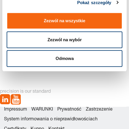
Pokaż szczegóły
Nowa generacja dostępna – zobacz alternatywy produktów
Zezwól na wszystkie
Zezwól na wybór
2480.32. Sprężyna gazowa z gwintem zewnętrznym
Odmowa
precision is our standard
Impressum
WARUNKI
Prywatność
Zastrzezenie
System informowania o nieprawidłowościach