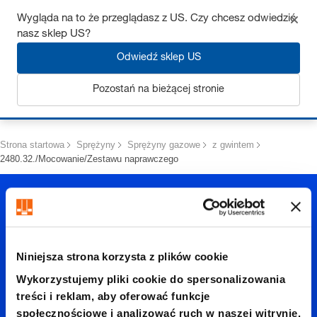
Uzyskaj do 7% zniżki – kliknij tutaj, aby dowiedzieć się więcej
Wygląda na to że przeglądasz z US. Czy chcesz odwiedzić
nasz sklep US?
Odwiedź sklep US
Pozostań na bieżącej stronie
Zaloguj się
Strona startowa
Sprężyny
Sprężyny gazowe
z gwintem
2480.32./Mocowanie/Zestawu naprawczego
Niniejsza strona korzysta z plików cookie
Wykorzystujemy pliki cookie do spersonalizowania
2480.32.
treści i reklam, aby oferować funkcje
społecznościowe i analizować ruch w naszej witrynie.