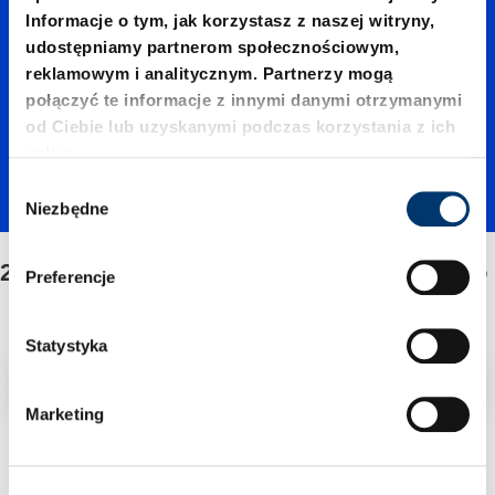
Informacje o tym, jak korzystasz z naszej witryny,
/Mocow
udostępniamy partnerom społecznościowym,
reklamowym i analitycznym. Partnerzy mogą
połączyć te informacje z innymi danymi otrzymanymi
anie/Ze
od Ciebie lub uzyskanymi podczas korzystania z ich
usług.
W
stawu
Niezbędne
y
b
ó
2480.32./Mocowanie/Zestawu naprawczego
napraw
Preferencje
r
z
g
Statystyka
czego
o
Filtr/sortowanie
d
Marketing
y
1 Znaleziono artykuł