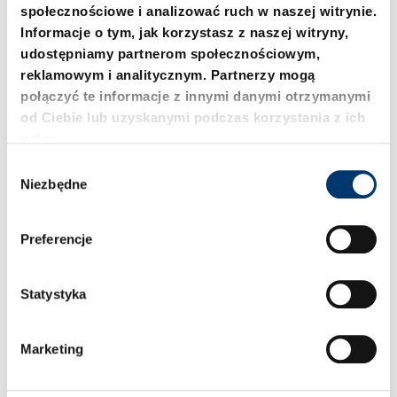
społecznościowe i analizować ruch w naszej witrynie.
Informacje o tym, jak korzystasz z naszej witryny,
udostępniamy partnerom społecznościowym,
reklamowym i analitycznym. Partnerzy mogą
połączyć te informacje z innymi danymi otrzymanymi
od Ciebie lub uzyskanymi podczas korzystania z ich
usług.
2480.00.90.00.10
2480.00.91.10. Czujnik
W
Adapter układu
Niezbędne
y
napełniania do
b
miniaturowego złącza
ó
pomiarowego
Preferencje
r
z
g
Statystyka
o
d
Marketing
y