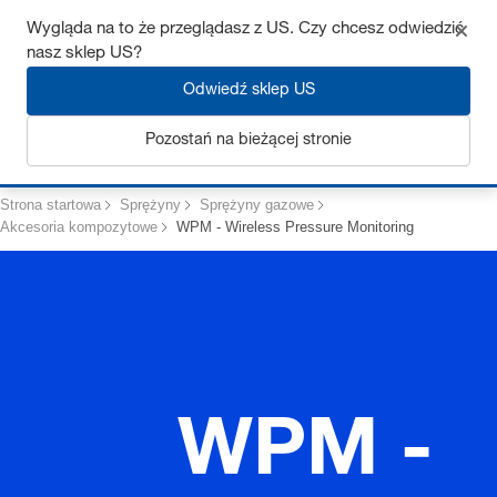
Uzyskaj do 7% zniżki – kliknij tutaj, aby dowiedzieć się więcej
Wygląda na to że przeglądasz z US. Czy chcesz odwiedzić
nasz sklep US?
Odwiedź sklep US
Zaloguj się
Pozostań na bieżącej stronie
Strona startowa
Sprężyny
Sprężyny gazowe
Akcesoria kompozytowe
WPM - Wireless Pressure Monitoring
WPM -