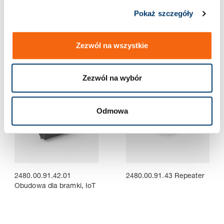
Pokaż szczegóły
2480.00.91.30 Element
2480.00.91.42 Bramka,
gromadzenia danych
IoT
Zezwól na wszystkie
Zezwól na wybór
Odmowa
2480.00.91.42.01
2480.00.91.43 Repeater
Obudowa dla bramki, IoT