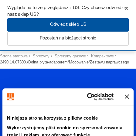
Uzyskaj do 7% zniżki – kliknij tutaj, aby dowiedzieć się więcej
Wygląda na to że przeglądasz z US. Czy chcesz odwiedzić
nasz sklep US?
Odwiedź sklep US
Zaloguj się
Pozostań na bieżącej stronie
Strona startowa
Sprężyny
Sprężyny gazowe
Kompaktowe
2490.14.07500./Dolna płyta-adapterem/Mocowanie/Zestawu naprawczego
2490.14.
Niniejsza strona korzysta z plików cookie
Wykorzystujemy pliki cookie do spersonalizowania
treści i reklam, aby oferować funkcje