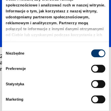
07500./
społecznościowe i analizować ruch w naszej witrynie.
Informacje o tym, jak korzystasz z naszej witryny,
udostępniamy partnerom społecznościowym,
Dolna
reklamowym i analitycznym. Partnerzy mogą
połączyć te informacje z innymi danymi otrzymanymi
od Ciebie lub uzyskanymi podczas korzystania z ich
płyta-
usług.
W
Niezbędne
y
2490.14.07500./Dolna płyta-
adapter
b
adapterem/Mocowanie/Zestawu
ó
naprawczego
Preferencje
r
em/Moc
z
g
Statystyka
o
owanie/
Filtr/sortowanie
d
Marketing
y
2 Znaleziono artykuł