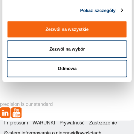
Zestaw
Pokaż szczegóły
Nowa generacja dostępna – zobacz
u
alternatywy produktów
Zezwól na wszystkie
napraw
Zezwól na wybór
czego
Odmowa
2490.14.07500 Zestawu
2490.14.07500. Sprężyna
naprawczego
gazowa Kompaktowa
precision is our standard
Impressum
WARUNKI
Prywatność
Zastrzezenie
System informowania o nieprawidłowościach