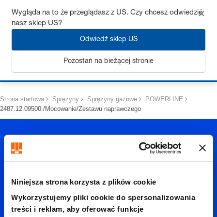
Uzyskaj do 7% zniżki – kliknij tutaj, aby dowiedzieć się więcej
Wygląda na to że przeglądasz z US. Czy chcesz odwiedzić
nasz sklep US?
Odwiedź sklep US
Pozostań na bieżącej stronie
Zaloguj się
Strona startowa
Sprężyny
Sprężyny gazowe
POWERLINE
2487.12.09500./Mocowanie/Zestawu naprawczego
Niniejsza strona korzysta z plików cookie
2487.12.
Wykorzystujemy pliki cookie do spersonalizowania
treści i reklam, aby oferować funkcje