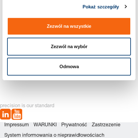
Pokaż szczegóły
Nowa generacja dostępna – zobacz
alternatywy produktów
Zezwól na wszystkie
Zezwól na wybór
Odmowa
2487.12.09500 Zestawu
2487.12.09500. Sprężyna
naprawczego
gazowa POWERLINE
precision is our standard
Impressum
WARUNKI
Prywatność
Zastrzezenie
System informowania o nieprawidłowościach