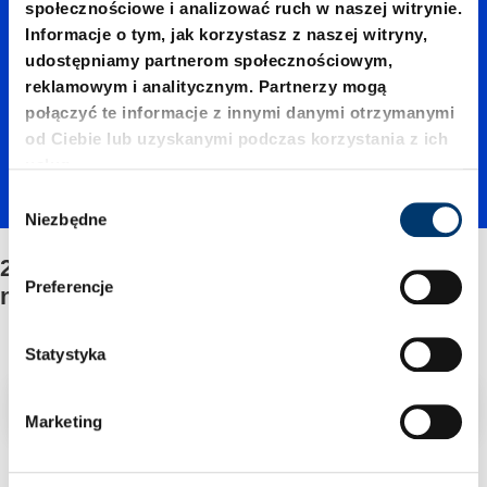
społecznościowe i analizować ruch w naszej witrynie.
09500./
Informacje o tym, jak korzystasz z naszej witryny,
udostępniamy partnerom społecznościowym,
reklamowym i analitycznym. Partnerzy mogą
Mocow
połączyć te informacje z innymi danymi otrzymanymi
od Ciebie lub uzyskanymi podczas korzystania z ich
usług.
anie/Ze
W
Niezbędne
y
b
2487.12.09500./Mocowanie/Zestawu
stawu
ó
Preferencje
naprawczego
r
z
napraw
g
Statystyka
o
Filtr/sortowanie
d
Marketing
czego
y
2 Znaleziono artykuł