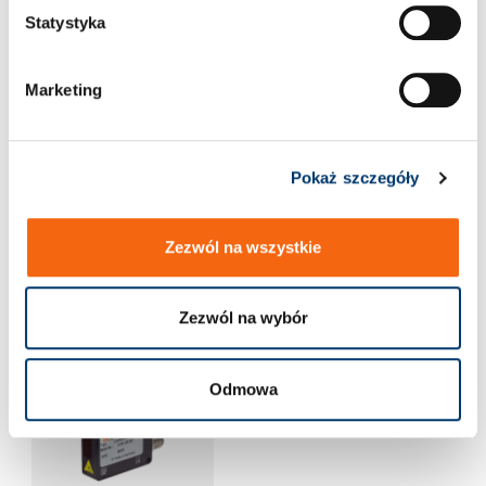
g
Statystyka
o
d
Marketing
y
Pokaż szczegóły
2191.00.12.04.
2191.20.01 2191.20.01
2191.00.12.04.030
Zezwól na wszystkie
Zezwól na wybór
Odmowa