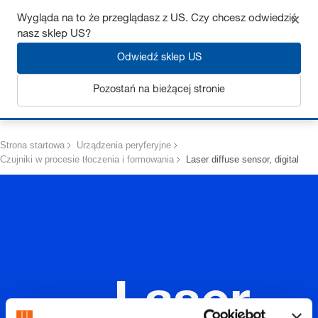
Uzyskaj do 7% zniżki – kliknij tutaj, aby dowiedzieć się więcej
Wygląda na to że przeglądasz z US. Czy chcesz odwiedzić
nasz sklep US?
Odwiedź sklep US
Pozostań na bieżącej stronie
Zaloguj się
Strona startowa
Urządzenia peryferyjne
Czujniki w procesie tłoczenia i formowania
Laser diffuse sensor, digital
Laser