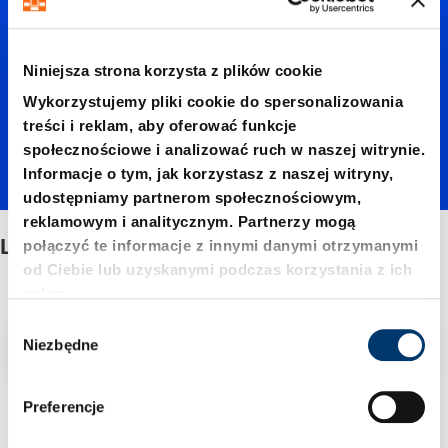
diffuse
Niniejsza strona korzysta z plików cookie
sensor,
Wykorzystujemy pliki cookie do spersonalizowania
treści i reklam, aby oferować funkcje
społecznościowe i analizować ruch w naszej witrynie.
digital
Informacje o tym, jak korzystasz z naszej witryny,
udostępniamy partnerom społecznościowym,
reklamowym i analitycznym. Partnerzy mogą
Laser diffuse sensor, digital
połączyć te informacje z innymi danymi otrzymanymi
od Ciebie lub uzyskanymi podczas korzystania z ich
usług.
W
Filtr/sortowanie
Niezbędne
y
b
ó
Preferencje
3 Znaleziono artykuł
r
z