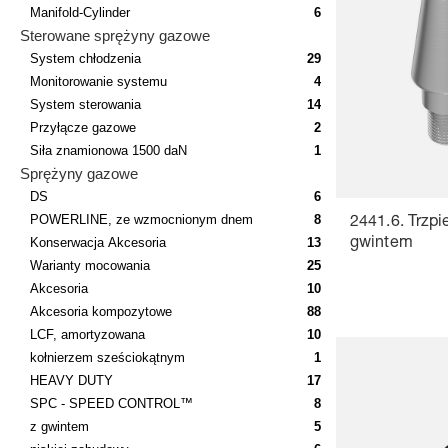
Manifold-Cylinder
6
Sterowane sprężyny gazowe
System chłodzenia
29
Monitorowanie systemu
4
System sterowania
14
Przyłącze gazowe
2
Siła znamionowa 1500 daN
1
Sprężyny gazowe
DS
6
POWERLINE, ze wzmocnionym dnem
8
2441.6. Trzpi
Konserwacja Akcesoria
13
gwintem
Warianty mocowania
25
Akcesoria
10
Akcesoria kompozytowe
88
LCF, amortyzowana
10
kołnierzem sześciokątnym
1
HEAVY DUTY
17
SPC - SPEED CONTROL™
8
z gwintem
5