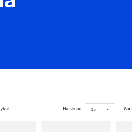
ia
tykuł
15
Na stronę:
Sort