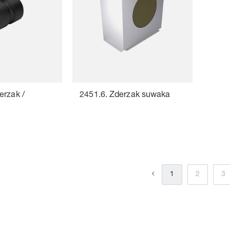
erzak /
2451.6. Zderzak suwaka
1
2
3