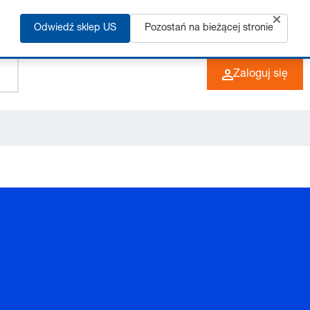
Odwiedź sklep US
Pozostań na bieżącej stronie
+49 (0) 6266 73-0
PL
Zaloguj się