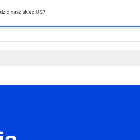
ceholder.name
Uzyskaj do 7% zniżki – kliknij tutaj, aby dowiedzieć się więcej
ceholder.category
dzić nasz sklep US?