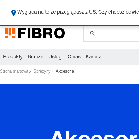
global.search.pla
global.search.pla
Wygląda na to że przeglądasz z US. Czy chcesz odwie
Produkty
Branze
Usługi
O nas
Kariera
Strona startowa
Sprężyny
Akcesoria