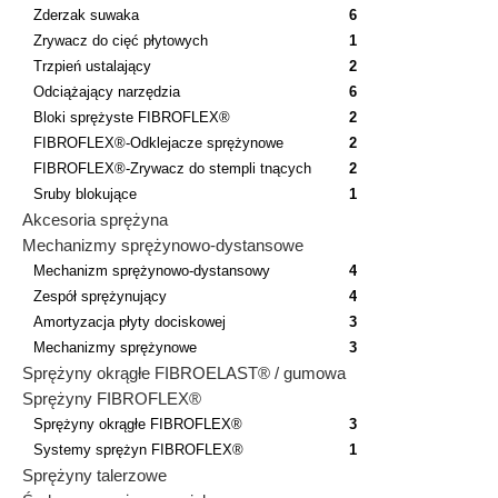
Zderzak suwaka
6
Zrywacz do cięć płytowych
1
Trzpień ustalający
2
Odciążający narzędzia
6
Bloki sprężyste FIBROFLEX®
2
FIBROFLEX®-Odklejacze sprężynowe
2
FIBROFLEX®-Zrywacz do stempli tnących
2
Sruby blokujące
1
Akcesoria sprężyna
Mechanizmy sprężynowo-dystansowe
Mechanizm sprężynowo-dystansowy
4
Zespół sprężynujący
4
Amortyzacja płyty dociskowej
3
Mechanizmy sprężynowe
3
Sprężyny okrągłe FIBROELAST® / gumowa
Sprężyny FIBROFLEX®
Sprężyny okrągłe FIBROFLEX®
3
Systemy sprężyn FIBROFLEX®
1
Sprężyny talerzowe