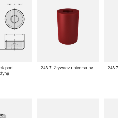
rek pod
243.7. Zrywacz universalny
243.7
ężynę