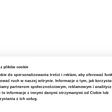
 z plików cookie
kie do spersonalizowania treści i reklam, aby oferować fun
ować ruch w naszej witrynie. Informacje o tym, jak korzysta
niamy partnerom społecznościowym, reklamowym i analityc
m informowania o nieprawidłowościach
Certyfikaty
Kupno
 te informacje z innymi danymi otrzymanymi od Ciebie lub
ystania z ich usług.