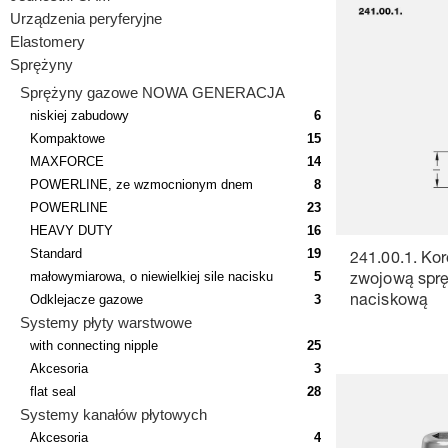
Urządzenia peryferyjne
Elastomery
Sprężyny
Sprężyny gazowe NOWA GENERACJA
niskiej zabudowy
6
Kompaktowe
15
MAXFORCE
14
POWERLINE, ze wzmocnionym dnem
8
POWERLINE
23
HEAVY DUTY
16
Standard
19
241.00.1. Ko
małowymiarowa, o niewielkiej sile nacisku
5
zwojową spr
Odklejacze gazowe
3
naciskową
Systemy płyty warstwowe
with connecting nipple
25
Akcesoria
3
flat seal
28
Systemy kanałów płytowych
Akcesoria
4