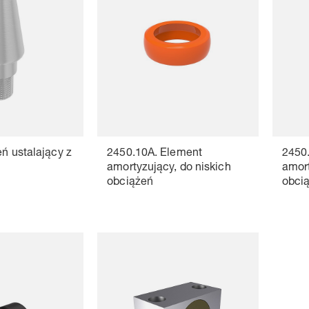
eń ustalający z
2450.10A. Element
2450
amortyzujący, do niskich
amort
obciążeń
obci