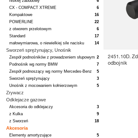
niskiej zabudowy
6
CX - COMPACT XTREME
6
Kompaktowe
16
POWERLINE
22
z otworem przelotowym
6
Standard
17
małowymiarowa, o niewielkiej sile nacisku
14
Sworzeń sprężynujący, Unośnik
Zespół podnośników z prowadzeniem słupowym
2
2451.10D. Zd
odbojnik
Podnośnik wg normy BMW
7
Zespół podnoszący wg normy Mercedes-Benz
5
Sworzeń sprężynujący
3
Unośnik z mocowaniem kołnierzowym
5
Zrywacz
Odklejacze gazowe
Akcesoria do odklejaczy
3
z Kulka
9
z Sworzeń
18
Akcesoria
Elementy amortyzujące
5