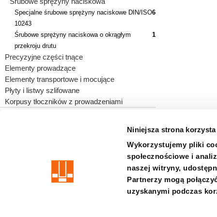
Śrubowe sprężyny naciskowa
Specjalne śrubowe sprężyny naciskowe DIN/ISO
6
10243
Śrubowe sprężyny naciskowa o okrągłym
1
przekroju drutu
Precyzyjne części tnące
Elementy prowadzące
Elementy transportowe i mocujące
Płyty i listwy szlifowane
Korpusy tłoczników z prowadzeniami
Niniejsza strona korzysta
Wykorzystujemy pliki coo
precision is our standard
społecznościowe i analiz
naszej witryny, udostęp
Impressum
WARUNKI
Prywatność
Zastrzezenie
Syste
Partnerzy mogą połączyć
uzyskanymi podczas korz