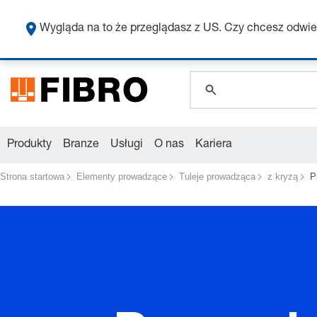
global.search.pla
global.search.pla
Wygląda na to że przeglądasz z US. Czy chcesz odwie
global.search.pla
Produkty
Branze
Usługi
O nas
Kariera
Strona startowa
Elementy prowadzące
Tuleje prowadząca
z kryzą
P