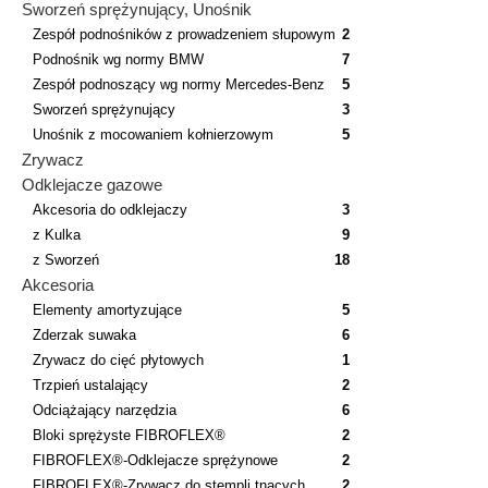
Sworzeń sprężynujący, Unośnik
Zespół podnośników z prowadzeniem słupowym
2
Podnośnik wg normy BMW
7
Zespół podnoszący wg normy Mercedes-Benz
5
Sworzeń sprężynujący
3
Unośnik z mocowaniem kołnierzowym
5
Zrywacz
Odklejacze gazowe
Akcesoria do odklejaczy
3
z Kulka
9
z Sworzeń
18
Akcesoria
Elementy amortyzujące
5
Zderzak suwaka
6
Zrywacz do cięć płytowych
1
Trzpień ustalający
2
Odciążający narzędzia
6
Bloki sprężyste FIBROFLEX®
2
FIBROFLEX®-Odklejacze sprężynowe
2
FIBROFLEX®-Zrywacz do stempli tnących
2