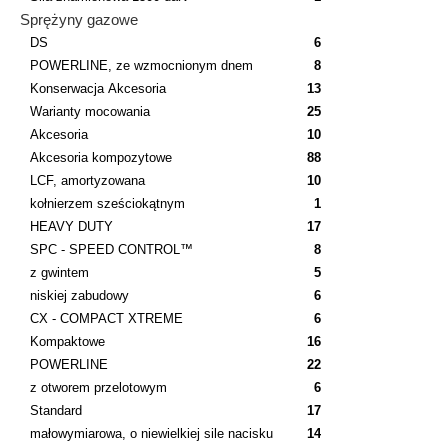
Sprężyny gazowe
DS
6
POWERLINE, ze wzmocnionym dnem
8
Konserwacja Akcesoria
13
Warianty mocowania
25
Akcesoria
10
Akcesoria kompozytowe
88
LCF, amortyzowana
10
kołnierzem sześciokątnym
1
HEAVY DUTY
17
SPC - SPEED CONTROL™
8
z gwintem
5
niskiej zabudowy
6
CX - COMPACT XTREME
6
Kompaktowe
16
POWERLINE
22
z otworem przelotowym
6
Standard
17
małowymiarowa, o niewielkiej sile nacisku
14