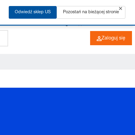
Odwiedź sklep US
Pozostań na bieżącej stronie
+49 (0) 6266 73-0
PL
Zaloguj się