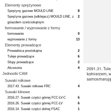
Elementy sprężynowe
Sprężyny gazowe MOULD LINE
8
Sprężyna gazowa (odklejacz) MOULD LINE, z
2
gniazdem sześciokątnym
formowanie / wyjmowanie z formy
formowanie
0
wyjmowanie z formy
13
Elementy prowadzące
Prowadnica prostokątna
2
Tuleje prowadzące
6
Słupy prowadzące
2
Akcesoria
4
2091.31. Tul
Jednostki CAM
kołnierzem, 
samosmarując
Suwaki rolkowe
2017.43. Suwaki rolkowe FRC
4
Suwaki klinowe
2016.27. Suwak części górnej FCC-LV-C
6
2016.26. Suwak części górnej FCC-LV
6
2016.14. Suwak części dolnej FSAC
1