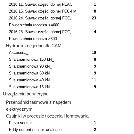
2016.11. Suwak części dolnej FEAC
1
2016.15. Suwak części dolnej FCC-HV
8
2016.24. Suwak części górnej FCC,
23
Powierzchnia robocza <=600
2016.25. Suwak części górnej FCC,
4
Powierzchnia robocza >600
Hydrauliczne jednostki CAM
Akcesoria_
19
Siła znamionowa 150 kN_
8
Siła znamionowa 90 kN_
9
Siła znamionowa 60 kN_
9
Siła znamionowa 40 kN_
11
Siła znamionowa 15 kN_
9
Urządzenia peryferyjne
Przenośniki taśmowe z napędem
elektrycznym
Czujniki w procesie tłoczenia i formowania
Piezo sensor
1
Eddy current sensor, analogue
2