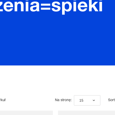
enia=spieki
ykuł
15
Na stronę:
Sort