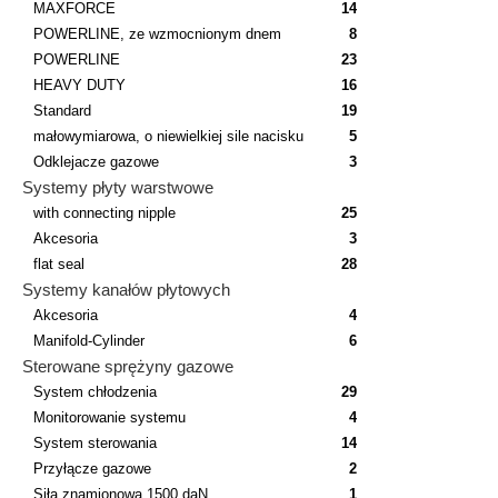
MAXFORCE
14
POWERLINE, ze wzmocnionym dnem
8
POWERLINE
23
HEAVY DUTY
16
Standard
19
małowymiarowa, o niewielkiej sile nacisku
5
Odklejacze gazowe
3
Systemy płyty warstwowe
with connecting nipple
25
Akcesoria
3
flat seal
28
Systemy kanałów płytowych
Akcesoria
4
Manifold-Cylinder
6
Sterowane sprężyny gazowe
System chłodzenia
29
Monitorowanie systemu
4
System sterowania
14
Przyłącze gazowe
2
Siła znamionowa 1500 daN
1