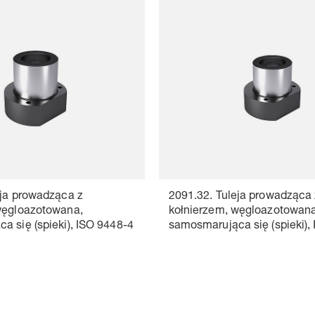
eja prowadząca z
2091.32. Tuleja prowadząca 
węgloazotowana,
kołnierzem, węgloazotowana
a się (spieki), ISO 9448-4
samosmarująca się (spieki),