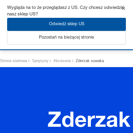
Uzyskaj do 7% zniżki – kliknij tutaj, aby dowiedzieć się więcej
Wygląda na to że przeglądasz z US. Czy chcesz odwiedzić
nasz sklep US?
Odwiedź sklep US
Pozostań na bieżącej stronie
Zaloguj się
Strona startowa
Sprężyny
Akcesoria
Zderzak suwaka
Zderzak