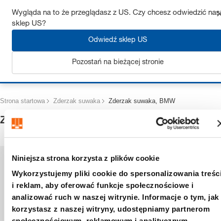
Uzyskaj do 7% zniżki – kliknij tutaj, aby dowiedzieć się więcej
Wygląda na to że przeglądasz z US. Czy chcesz odwiedzić nas
sklep US?
Odwiedź sklep US
Pozostań na bieżącej stronie
Zaloguj się
Strona startowa
Zderzak suwaka
Zderzak suwaka, BMW
Zderzak suwaka, BMW
Niniejsza strona korzysta z plików cookie
Wykorzystujemy pliki cookie do spersonalizowania treśc
i reklam, aby oferować funkcje społecznościowe i
analizować ruch w naszej witrynie. Informacje o tym, jak
korzystasz z naszej witryny, udostępniamy partnerom
społecznościowym, reklamowym i analitycznym.