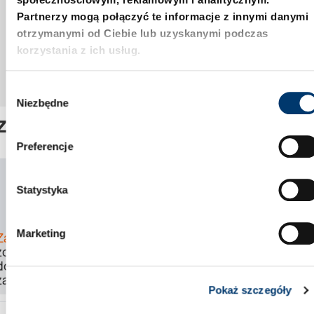
Partnerzy mogą połączyć te informacje z innymi danymi
otrzymanymi od Ciebie lub uzyskanymi podczas
korzystania z ich usług.
W
Niezbędne
y
b
Zderzak suwaka, BMW
ó
Preferencje
r
z
SKU:
2452.11.15.047.032
g
Statystyka
CAD
o
Download
d
Marketing
Zaloguj się
, aby
y
zobaczyć cenę,
dostępność i
zamówić produkt.
Pokaż szczegóły