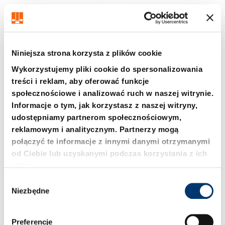
Niniejsza strona korzysta z plików cookie
Wykorzystujemy pliki cookie do spersonalizowania
treści i reklam, aby oferować funkcje
społecznościowe i analizować ruch w naszej witrynie.
2480.00.22. Złączka z
2480.00.27.00.01
Informacje o tym, jak korzystasz z naszej witryny,
gwintem GE-mikro
Gratownik do rur ze
udostępniamy partnerom społecznościowym,
stożkiem 24°
reklamowym i analitycznym. Partnerzy mogą
połączyć te informacje z innymi danymi otrzymanymi
od Ciebie lub uzyskanymi podczas korzystania z ich
usług.
W
Niezbędne
y
b
ó
Preferencje