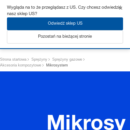
Uzyskaj do 7% zniżki – kliknij tutaj, aby dowiedzieć się więcej
Wygląda na to że przeglądasz z US. Czy chcesz odwiedzić
nasz sklep US?
Odwiedź sklep US
Pozostań na bieżącej stronie
Zaloguj się
Strona startowa
Sprężyny
Sprężyny gazowe
Akcesoria kompozytowe
Mikrosystem
Mikrosy