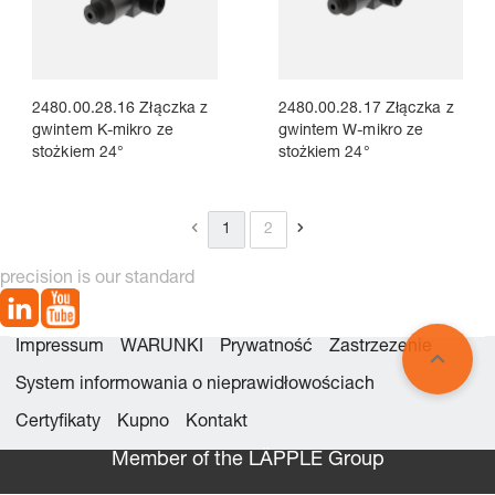
2480.00.28.16 Złączka z
2480.00.28.17 Złączka z
gwintem K-mikro ze
gwintem W-mikro ze
stożkiem 24°
stożkiem 24°
1
2
precision is our standard
Impressum
WARUNKI
Prywatność
Zastrzezenie
System informowania o nieprawidłowościach
Certyfikaty
Kupno
Kontakt
Member of the LÄPPLE Group