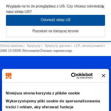
Uzyskaj do 7% zniżki – kliknij tutaj, aby dowiedzieć się więcej
Wygląda na to że przeglądasz z US. Czy chcesz odwiedzić
nasz sklep US?
Odwiedź sklep US
Zaloguj się
Pozostań na bieżącej stronie
Strona startowa
Sprężyny
Sprężyny gazowe
LCF, amortyzowana
2484.13.03000./Mocowanie/Zestawu naprawczego
Niniejsza strona korzysta z plików cookie
2484.13.
Wykorzystujemy pliki cookie do spersonalizowania
treści i reklam, aby oferować funkcje