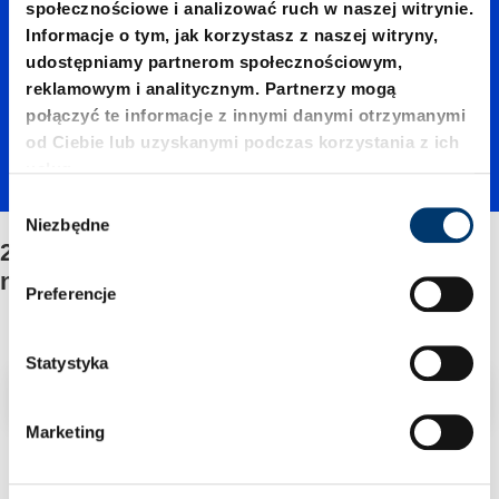
społecznościowe i analizować ruch w naszej witrynie.
03000./
Informacje o tym, jak korzystasz z naszej witryny,
udostępniamy partnerom społecznościowym,
reklamowym i analitycznym. Partnerzy mogą
Mocow
połączyć te informacje z innymi danymi otrzymanymi
od Ciebie lub uzyskanymi podczas korzystania z ich
usług.
anie/Ze
W
Niezbędne
y
2484.13.03000./Mocowanie/Zestawu
stawu
b
naprawczego
ó
Preferencje
r
napraw
z
g
Statystyka
Filtr/sortowanie
o
czego
d
Marketing
y
2 Znaleziono artykuł