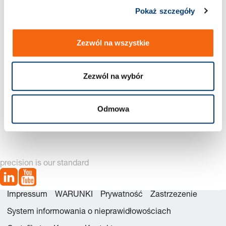
Pokaż szczegóły
Zezwól na wszystkie
Zezwól na wybór
2484.13.03000 Zestawu
2484.13.03000. Sprężyna
Odmowa
naprawczego
gazowa LCF,
amortyzowana
precision is our standard
Impressum
WARUNKI
Prywatność
Zastrzezenie
System informowania o nieprawidłowościach