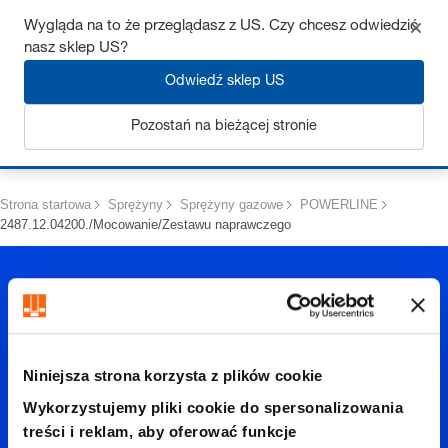
Uzyskaj do 7% zniżki – kliknij tutaj, aby dowiedzieć się więcej
Wygląda na to że przeglądasz z US. Czy chcesz odwiedzić
nasz sklep US?
Odwiedź sklep US
Pozostań na bieżącej stronie
Zaloguj się
Strona startowa
Sprężyny
Sprężyny gazowe
POWERLINE
2487.12.04200./Mocowanie/Zestawu naprawczego
Niniejsza strona korzysta z plików cookie
2487.12.
Wykorzystujemy pliki cookie do spersonalizowania
treści i reklam, aby oferować funkcje