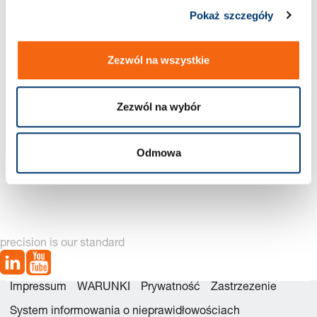
Pokaż szczegóły
Nowa generacja dostępna – zobacz
alternatywy produktów
Zezwól na wszystkie
Zezwól na wybór
Odmowa
2487.12.04200 Zestawu
2487.12.04200. Sprężyna
naprawczego
gazowa POWERLINE
precision is our standard
Impressum
WARUNKI
Prywatność
Zastrzezenie
System informowania o nieprawidłowościach