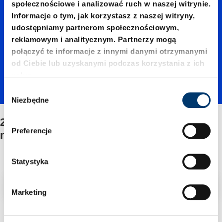
społecznościowe i analizować ruch w naszej witrynie.
04200./
Informacje o tym, jak korzystasz z naszej witryny,
udostępniamy partnerom społecznościowym,
reklamowym i analitycznym. Partnerzy mogą
Mocow
połączyć te informacje z innymi danymi otrzymanymi
od Ciebie lub uzyskanymi podczas korzystania z ich
usług.
anie/Ze
W
Niezbędne
y
b
2487.12.04200./Mocowanie/Zestawu
stawu
ó
Preferencje
naprawczego
r
z
napraw
g
Statystyka
o
Filtr/sortowanie
d
Marketing
czego
y
2 Znaleziono artykuł